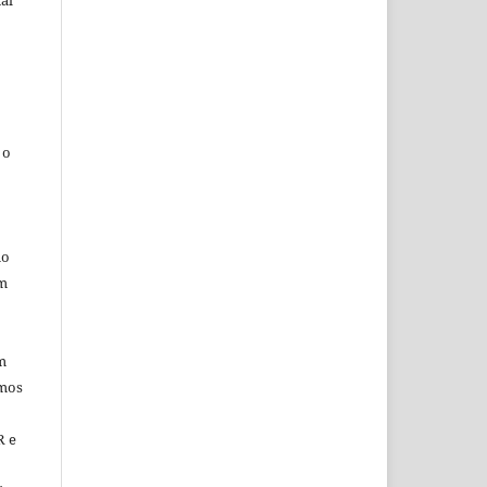
 o
mo
em
m
rmos
R e