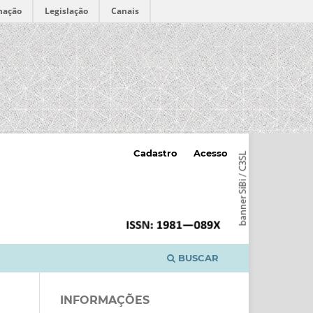
mação
Legislação
Canais
Cadastro
Acesso
BUSCAR
INFORMAÇÕES