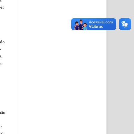
s:
ado
—
R,
do
não
.:
al