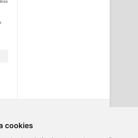
ivos
s
a cookies