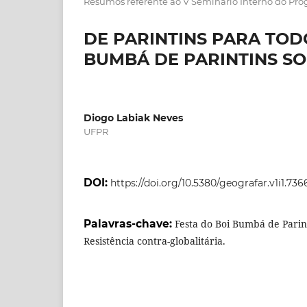
Resumos referente ao V Seminário Interno do Pr
DE PARINTINS PARA TOD
BUMBÁ DE PARINTINS SO
Diogo Labiak Neves
UFPR
DOI:
https://doi.org/10.5380/geografar.v1i1.736
Palavras-chave:
Festa do Boi Bumbá de Parint
Resistência contra-globalitária.