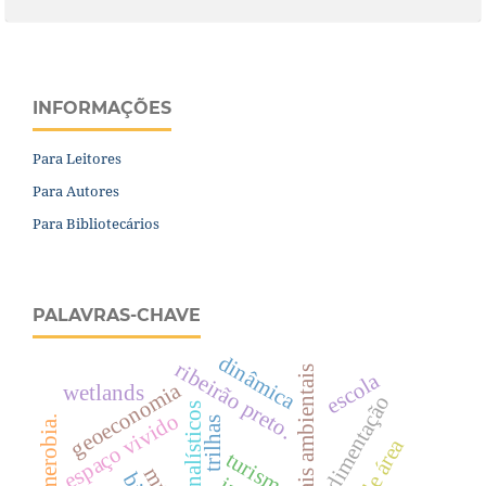
INFORMAÇÕES
Para Leitores
Para Autores
Para Bibliotecários
PALAVRAS-CHAVE
dinâmica
ribeirão preto.
escola
geoeconomia
wetlands
sedimentação
espaço vivido
hemerobia.
trilhas
turismo.