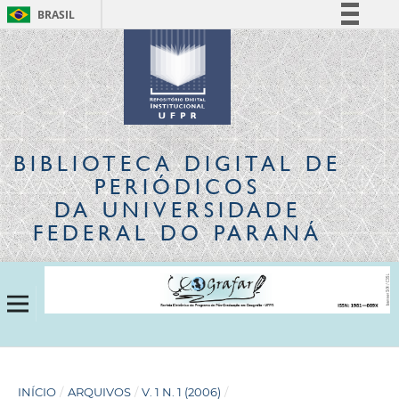
BRASIL
Simplifique!
Comunica BR
Participe
Acesso à informação
Legislação
BIBLIOTECA DIGITAL
DE
Canais
PERIÓDICOS
DA UNIVERSIDADE
FEDERAL DO PARANÁ
INÍCIO
/
ARQUIVOS
/
V. 1 N. 1 (2006)
/