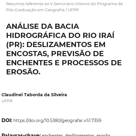
Resumos referente ao V Seminário Interno do Programa de
Pós-Graduação em Geografia / UFPR
ANÁLISE DA BACIA
HIDROGRÁFICA DO RIO IRAÍ
(PR): DESLIZAMENTOS EM
ENCOSTAS, PREVISÃO DE
ENCHENTES E PROCESSOS DE
EROSÃO.
Claudinei Taborda da Silveira
UFPR
DOI:
https://doi.org/10.5380/geografar.v1i1.7359
Palavras-chave:
enchentes, deslizamentos, erosão.