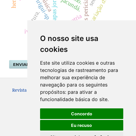
laudos periciais ambientais
mapas jornalísticos
variação de área
música
birigui-sp.
jacundá.
cultura.
morfometria
rio paraná.
ivaiporã.
O nosso site usa
cookies
Este site utiliza cookies e outras
ENVIAR SUBMISSÃO
tecnologias de rastreamento para
melhorar sua experiência de
navegação para os seguintes
Revista Geografar ISSN: 1981-089X
propósitos:
para ativar a
funcionalidade básica do site
.
Concordo
Eu recuso