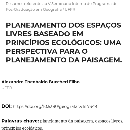
Resumos referente ao V Seminário Interno do Programa de
Pós-Graduação em Geografia / UFPR
PLANEJAMENTO DOS ESPAÇOS
LIVRES BASEADO EM
PRINCÍPIOS ECOLÓGICOS: UMA
PERSPECTIVA PARA O
PLANEJAMENTO DA PAISAGEM.
Alexandre Theobaldo Buccheri Filho
UFPR
DOI:
https://doi.org/10.5380/geografar.v1i1.7349
Palavras-chave:
planejamento da paisagem, espaços livres,
princípios ecológicos.