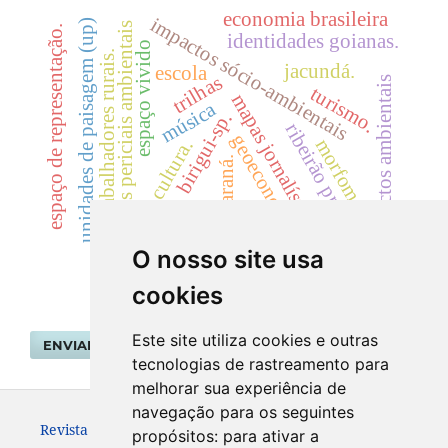
economia brasileira
impactos sócio-ambientais
unidades de paisagem (up)
laudos periciais ambientais
espaço de representação.
identidades goianas.
espaço vivido
trabalhadores rurais.
jacundá.
escola
trilhas
impactos ambientais
turismo.
mapas jornalísticos
música
birigui-sp.
ribeirão preto.
geoeconomia
morfometria
cultura.
rio paraná.
O nosso site usa
cookies
Este site utiliza cookies e outras
ENVIAR SUBMISSÃO
tecnologias de rastreamento para
melhorar sua experiência de
navegação para os seguintes
Revista Geografar ISSN: 1981-089X
propósitos:
para ativar a