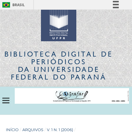
BRASIL
Simplifique!
Comunica BR
Participe
Acesso à informação
Legislação
BIBLIOTECA DIGITAL
DE
Canais
PERIÓDICOS
DA UNIVERSIDADE
FEDERAL DO PARANÁ
INÍCIO
/
ARQUIVOS
/
V. 1 N. 1 (2006)
/