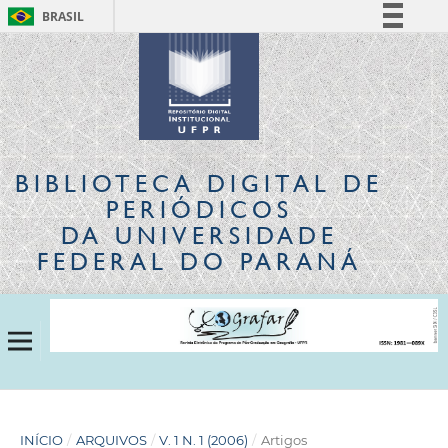
BRASIL
Simplifique!
Comunica BR
Participe
Acesso à informação
Legislação
BIBLIOTECA DIGITAL
DE
Canais
PERIÓDICOS
DA UNIVERSIDADE
FEDERAL DO PARANÁ
INÍCIO
/
ARQUIVOS
/
V. 1 N. 1 (2006)
/
Artigos