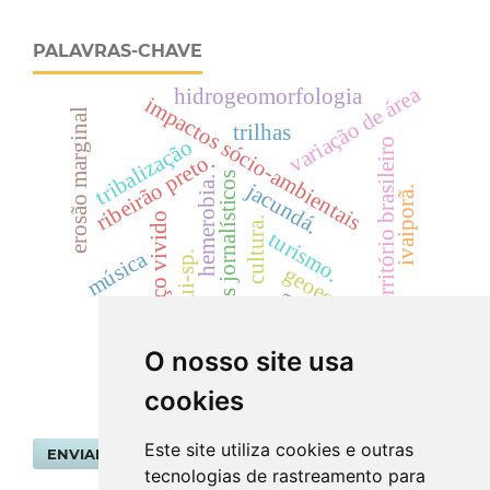
PALAVRAS-CHAVE
variação de área
hidrogeomorfologia
impactos sócio-ambientais
erosão marginal
trilhas
tribalização
território brasileiro
ribeirão preto.
mapas jornalísticos
hemerobia.
jacundá.
ivaiporã.
espaço vivido
cultura.
turismo.
música
birigui-sp.
geoeconomia
escola
O nosso site usa
cookies
Este site utiliza cookies e outras
ENVIAR SUBMISSÃO
tecnologias de rastreamento para