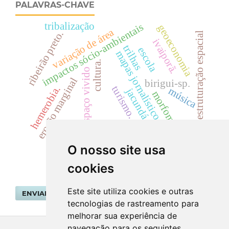
PALAVRAS-CHAVE
tribalização
impactos sócio-ambientais
geoeconomia
variação de área
ribeirão preto.
reestruturação espacial
ivaiporã.
trilhas
escola
mapas jornalísticos
cultura.
espaço vivido
erosão marginal
birigui-sp.
hemerobia.
turismo.
música
jacundá.
morfometria
reservatório hidrelétrico
O nosso site usa
cookies
Este site utiliza cookies e outras
ENVIAR SUBMISSÃO
tecnologias de rastreamento para
melhorar sua experiência de
navegação para os seguintes