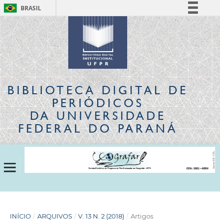
BRASIL
Simplifique!
Comunica BR
Participe
Acesso à informação
Legislação
BIBLIOTECA DIGITAL
DE
Canais
PERIÓDICOS
DA UNIVERSIDADE
FEDERAL DO PARANÁ
INÍCIO
/
ARQUIVOS
/
V. 13 N. 2 (2018)
/
Artigos