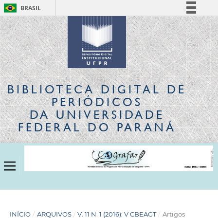
BRASIL
Simplifique!
Comunica BR
Participe
Acesso à informação
Legislação
BIBLIOTECA DIGITAL
DE
Canais
PERIÓDICOS
DA UNIVERSIDADE
FEDERAL DO PARANÁ
INÍCIO
/
ARQUIVOS
/
V. 11 N. 1 (2016): V CBEAGT
/
Artigos