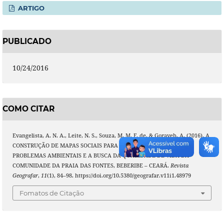
ARTIGO
PUBLICADO
10/24/2016
COMO CITAR
Evangelista, A. N. A., Leite, N. S., Souza, M. M. F. de, & Gorayeb, A. (2016). A
CONSTRUÇÃO DE MAPAS SOCIAIS PARA O RECONHECIMENTO DOS
PROBLEMAS AMBIENTAIS E A BUSCA DA QUALIDADE DE VIDA DA
COMUNIDADE DA PRAIA DAS FONTES, BEBERIBE – CEARÁ.
Revista
Geografar
,
11
(1), 84–98. https://doi.org/10.5380/geografar.v11i1.48979
Fomatos de Citação