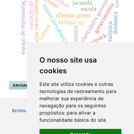
impactos sócio-ambientais
variação de área
espaço de representação.
turismo.
trilhas
identidades goianas.
jacundá.
geoeconomia
mapas jornalísticos
escola
dinâmica
ribeirão preto.
birigui-sp.
oferta turística
cultura.
música
ivaiporã.
espaço vivido
O nosso site usa
cookies
Este site utiliza cookies e outras
ENVIAR SUBMISSÃO
tecnologias de rastreamento para
melhorar sua experiência de
navegação para os seguintes
Revista Geografar ISSN: 1981-089X
propósitos:
para ativar a
funcionalidade básica do site
.