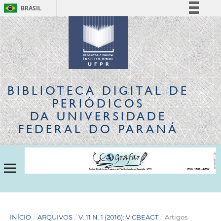
BRASIL
Simplifique!
Comunica BR
Participe
Acesso à informação
Legislação
BIBLIOTECA DIGITAL
DE
Canais
PERIÓDICOS
DA UNIVERSIDADE
FEDERAL DO PARANÁ
INÍCIO
/
ARQUIVOS
/
V. 11 N. 1 (2016): V CBEAGT
/
Artigos