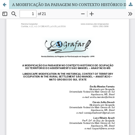
A MODIFICAÇÃO DA PAISAGEM NO CONTEXTO HISTÓRICO DE OCUPAÇÃO DO TERRITÓRIO DO ASSENTAMENTO SÃO MANOEL – ANASTÁCIO-MS