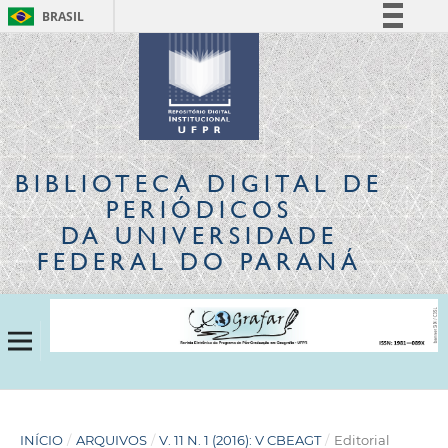
BRASIL
Simplifique!
Comunica BR
Participe
Acesso à informação
Legislação
BIBLIOTECA DIGITAL
DE
Canais
PERIÓDICOS
DA UNIVERSIDADE
FEDERAL DO PARANÁ
INÍCIO
/
ARQUIVOS
/
V. 11 N. 1 (2016): V CBEAGT
/
Editorial