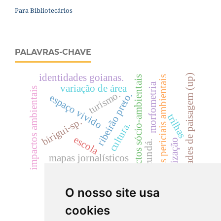
Para Bibliotecários
PALAVRAS-CHAVE
identidades goianas.
unidades de paisagem (up)
laudos periciais ambientais
impactos sócio-ambientais
morfometria
variação de área
impactos ambientais
turismo.
ribeirão preto.
espaço vivido
trilhas
birigui-sp.
cultura.
escola
tribalização
jacundá.
mapas jornalísticos
música
trabalhadores rurais.
O nosso site usa
cookies