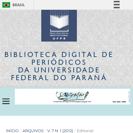
BRASIL
Simplifique!
Comunica BR
Participe
Acesso à informação
Legislação
BIBLIOTECA DIGITAL
DE
Canais
PERIÓDICOS
DA UNIVERSIDADE
FEDERAL DO PARANÁ
INÍCIO
/
ARQUIVOS
/
V. 7 N. 1 (2012)
/
Editorial