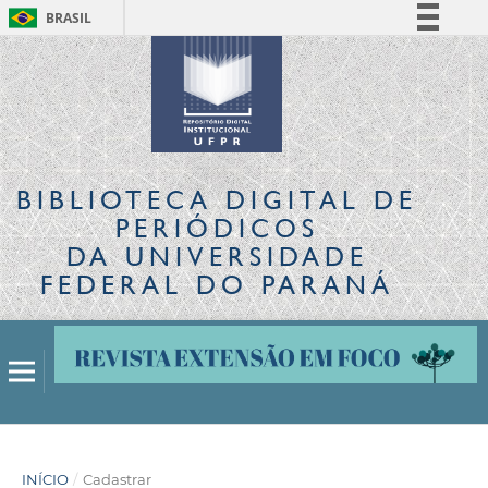
BRASIL
Simplifique!
Comunica BR
Participe
Acesso à informação
Legislação
BIBLIOTECA DIGITAL
DE
Canais
PERIÓDICOS
DA UNIVERSIDADE
FEDERAL DO PARANÁ
INÍCIO
/
Cadastrar