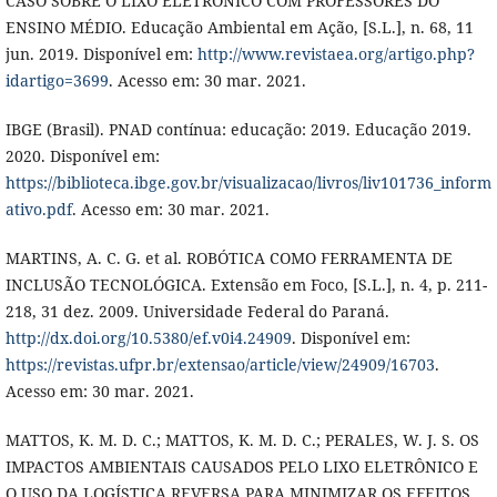
CASO SOBRE O LIXO ELETRÔNICO COM PROFESSORES DO
ENSINO MÉDIO. Educação Ambiental em Ação, [S.L.], n. 68, 11
jun. 2019. Disponível em:
http://www.revistaea.org/artigo.php?
idartigo=3699
. Acesso em: 30 mar. 2021.
IBGE (Brasil). PNAD contínua: educação: 2019. Educação 2019.
2020. Disponível em:
https://biblioteca.ibge.gov.br/visualizacao/livros/liv101736_inform
ativo.pdf
. Acesso em: 30 mar. 2021.
MARTINS, A. C. G. et al. ROBÓTICA COMO FERRAMENTA DE
INCLUSÃO TECNOLÓGICA. Extensão em Foco, [S.L.], n. 4, p. 211-
218, 31 dez. 2009. Universidade Federal do Paraná.
http://dx.doi.org/10.5380/ef.v0i4.24909
. Disponível em:
https://revistas.ufpr.br/extensao/article/view/24909/16703
.
Acesso em: 30 mar. 2021.
MATTOS, K. M. D. C.; MATTOS, K. M. D. C.; PERALES, W. J. S. OS
IMPACTOS AMBIENTAIS CAUSADOS PELO LIXO ELETRÔNICO E
O USO DA LOGÍSTICA REVERSA PARA MINIMIZAR OS EFEITOS