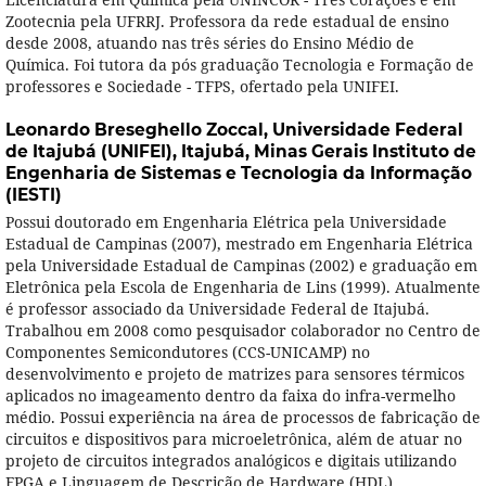
Zootecnia pela UFRRJ. Professora da rede estadual de ensino
desde 2008, atuando nas três séries do Ensino Médio de
Química. Foi tutora da pós graduação Tecnologia e Formação de
professores e Sociedade - TFPS, ofertado pela UNIFEI.
Leonardo Breseghello Zoccal,
Universidade Federal
de Itajubá (UNIFEI), Itajubá, Minas Gerais Instituto de
Engenharia de Sistemas e Tecnologia da Informação
(IESTI)
Possui doutorado em Engenharia Elétrica pela Universidade
Estadual de Campinas (2007), mestrado em Engenharia Elétrica
pela Universidade Estadual de Campinas (2002) e graduação em
Eletrônica pela Escola de Engenharia de Lins (1999). Atualmente
é professor associado da Universidade Federal de Itajubá.
Trabalhou em 2008 como pesquisador colaborador no Centro de
Componentes Semicondutores (CCS-UNICAMP) no
desenvolvimento e projeto de matrizes para sensores térmicos
aplicados no imageamento dentro da faixa do infra-vermelho
médio. Possui experiência na área de processos de fabricação de
circuitos e dispositivos para microeletrônica, além de atuar no
projeto de circuitos integrados analógicos e digitais utilizando
FPGA e Linguagem de Descrição de Hardware (HDL).