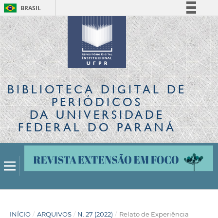
BRASIL
Simplifique!
Comunica BR
Participe
Acesso à informação
Legislação
BIBLIOTECA DIGITAL
DE
Canais
PERIÓDICOS
DA UNIVERSIDADE
FEDERAL DO PARANÁ
INÍCIO
/
ARQUIVOS
/
N. 27 (2022)
/
Relato de Experiência