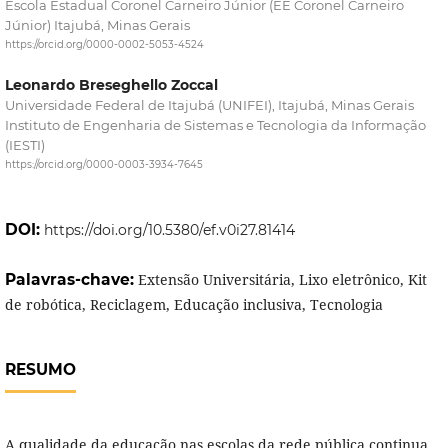
Escola Estadual Coronel Carneiro Júnior (EE Coronel Carneiro
Júnior) Itajubá, Minas Gerais
https://orcid.org/0000-0002-5053-4524
Leonardo Breseghello Zoccal
Universidade Federal de Itajubá (UNIFEI), Itajubá, Minas Gerais
Instituto de Engenharia de Sistemas e Tecnologia da Informação
(IESTI)
https://orcid.org/0000-0003-3934-7645
DOI:
https://doi.org/10.5380/ef.v0i27.81414
Palavras-chave:
Extensão Universitária, Lixo eletrônico, Kit
de robótica, Reciclagem, Educação inclusiva, Tecnologia
RESUMO
A qualidade da educação nas escolas da rede pública continua