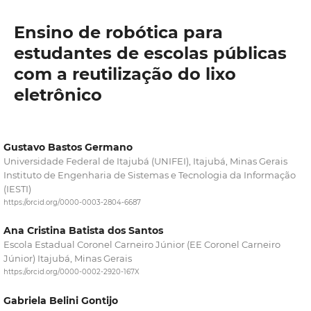
Ensino de robótica para
estudantes de escolas públicas
com a reutilização do lixo
eletrônico
Gustavo Bastos Germano
Universidade Federal de Itajubá (UNIFEI), Itajubá, Minas Gerais
Instituto de Engenharia de Sistemas e Tecnologia da Informação
(IESTI)
https://orcid.org/0000-0003-2804-6687
Ana Cristina Batista dos Santos
Escola Estadual Coronel Carneiro Júnior (EE Coronel Carneiro
Júnior) Itajubá, Minas Gerais
https://orcid.org/0000-0002-2920-167X
Gabriela Belini Gontijo