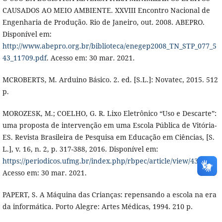
CAUSADOS AO MEIO AMBIENTE. XXVIII Encontro Nacional de
Engenharia de Produção. Rio de Janeiro, out. 2008. ABEPRO.
Disponível em:
http://www.abepro.org.br/biblioteca/enegep2008_TN_STP_077_5
43_11709.pdf
. Acesso em: 30 mar. 2021.
MCROBERTS, M. Arduino Básico. 2. ed. [S.L.]: Novatec, 2015. 512
p.
MOROZESK, M.; COELHO, G. R. Lixo Eletrônico “Uso e Descarte”:
uma proposta de intervenção em uma Escola Pública de Vitória-
ES. Revista Brasileira de Pesquisa em Educação em Ciências, [S.
L.], v. 16, n. 2, p. 317-388, 2016. Disponível em:
https://periodicos.ufmg.br/index.php/rbpec/article/view/4377
.
Acesso em: 30 mar. 2021.
PAPERT, S. A Máquina das Crianças: repensando a escola na era
da informática. Porto Alegre: Artes Médicas, 1994. 210 p.