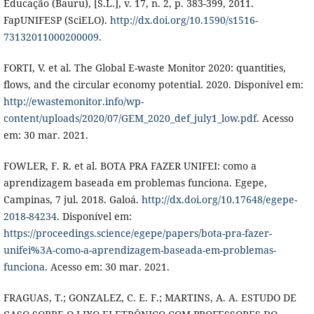
Educação (Bauru), [S.L.], v. 17, n. 2, p. 383-399, 2011.
FapUNIFESP (SciELO).
http://dx.doi.org/10.1590/s1516-
73132011000200009
.
FORTI, V. et al. The Global E-waste Monitor 2020: quantities,
flows, and the circular economy potential. 2020. Disponível em:
http://ewastemonitor.info/wp-
content/uploads/2020/07/GEM_2020_def_july1_low.pdf
. Acesso
em: 30 mar. 2021.
FOWLER, F. R. et al. BOTA PRA FAZER UNIFEI: como a
aprendizagem baseada em problemas funciona. Egepe,
Campinas, 7 jul. 2018. Galoá.
http://dx.doi.org/10.17648/egepe-
2018-84234
. Disponível em:
https://proceedings.science/egepe/papers/bota-pra-fazer-
unifei%3A-como-a-aprendizagem-baseada-em-problemas-
funciona
. Acesso em: 30 mar. 2021.
FRAGUAS, T.; GONZALEZ, C. E. F.; MARTINS, A. A. ESTUDO DE