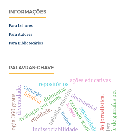
INFORMAÇÕES
Para Leitores
Para Autores
Para Bibliotecários
PALAVRAS-CHAVE
ações educativas
repositórios
camarão
diversidade.
dolomitas
trabalho mineiro
história
pufe de garrafas pet
documental
avaliação por pares
tecnologia 360 graus
produção jornalística.
extensão acadêmica
acesso
sexualidade
equidade.
mapas
indissociabilidade