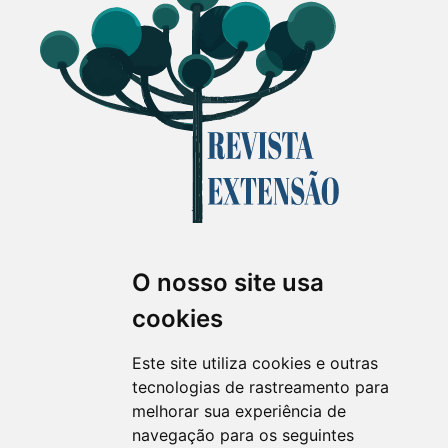
O nosso site usa
Revista Extensão em Foco
cookies
ISSN 2358-7180 (on-line)
revistaextensao@ufpr.br
Este site utiliza cookies e outras
tecnologias de rastreamento para
melhorar sua experiência de
navegação para os seguintes