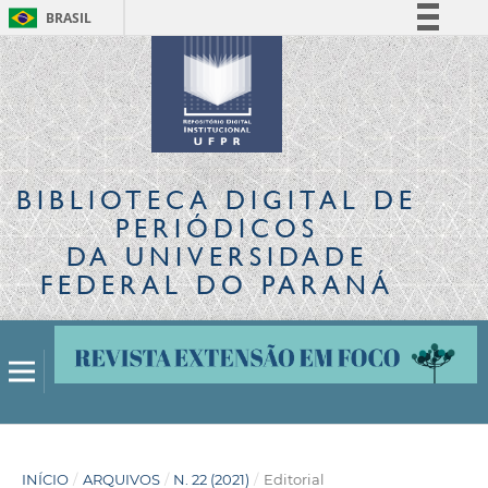
BRASIL
Simplifique!
Comunica BR
Participe
Acesso à informação
Legislação
BIBLIOTECA DIGITAL
DE
Canais
PERIÓDICOS
DA UNIVERSIDADE
FEDERAL DO PARANÁ
INÍCIO
/
ARQUIVOS
/
N. 22 (2021)
/
Editorial