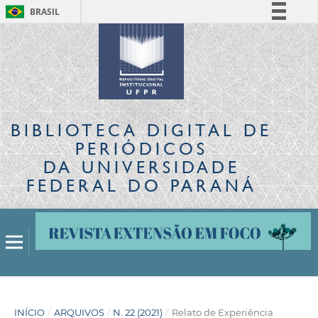
BRASIL
Simplifique!
Comunica BR
Participe
Acesso à informação
Legislação
BIBLIOTECA DIGITAL
DE
Canais
PERIÓDICOS
DA UNIVERSIDADE
FEDERAL DO PARANÁ
INÍCIO
/
ARQUIVOS
/
N. 22 (2021)
/
Relato de Experiência