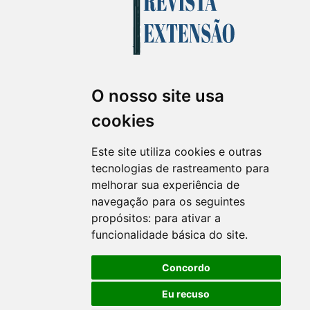
O nosso site usa
Revista Extensão em Foco
cookies
ISSN 2358-7180 (on-line)
revistaextensao@ufpr.br
Este site utiliza cookies e outras
tecnologias de rastreamento para
melhorar sua experiência de
navegação para os seguintes
propósitos:
para ativar a
funcionalidade básica do site
.
Concordo
Eu recuso