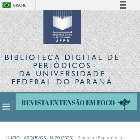
BRASIL
Simplifique!
Comunica BR
Participe
Acesso à informação
Legislação
BIBLIOTECA DIGITAL
DE
Canais
PERIÓDICOS
DA UNIVERSIDADE
FEDERAL DO PARANÁ
INÍCIO
/
ARQUIVOS
/
N. 20 (2020)
/
Relato de Experiência