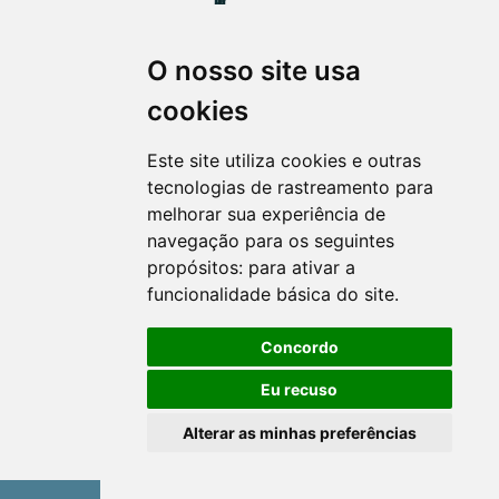
O nosso site usa
Revista Extensão em Foco
cookies
ISSN 2358-7180 (on-line)
revistaextensao@ufpr.br
Este site utiliza cookies e outras
tecnologias de rastreamento para
melhorar sua experiência de
navegação para os seguintes
propósitos:
para ativar a
funcionalidade básica do site
.
Concordo
Eu recuso
Alterar as minhas preferências