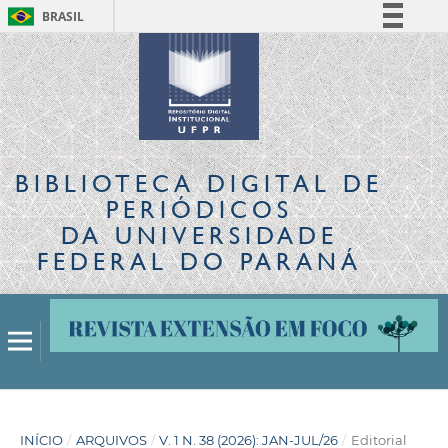
BRASIL
Simplifique!
Comunica BR
Participe
Acesso à informação
Legislação
BIBLIOTECA DIGITAL
DE
Canais
PERIÓDICOS
DA UNIVERSIDADE
FEDERAL DO PARANÁ
INÍCIO
/
ARQUIVOS
/
V. 1 N. 38 (2026): JAN-JUL/26
/
Editorial