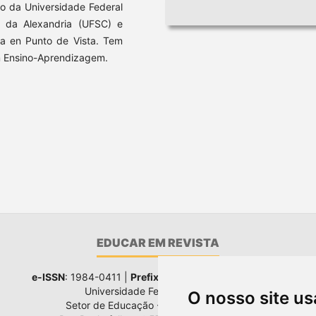
do da Universidade Federal
l da Alexandria (UFSC) e
a en Punto de Vista. Tem
m Ensino-Aprendizagem.
EDUCAR EM REVISTA
e-ISSN
: 1984-0411 |
Prefixo DOI
: 10.1590 |
Qualis
: A1
Universidade Federal do Paraná
O nosso site us
Setor de Educação - Campus Rebouças