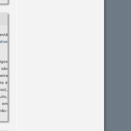
está
tive
igos
são
eira
sta é
ess
),
ito,
, em
não-