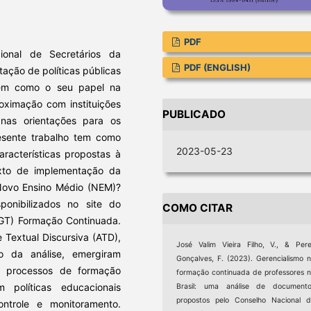
PDF
ional de Secretários da
PDF (ENGLISH)
ção de políticas públicas
bem como o seu papel na
roximação com instituições
PUBLICADO
 nas orientações para os
resente trabalho tem como
2023-05-23
racterísticas propostas à
xto de implementação da
Novo Ensino Médio (NEM)?
ponibilizados no site do
COMO CITAR
GT) Formação Continuada.
 Textual Discursiva (ATD),
José Valim Vieira Filho, V., & Per
o da análise, emergiram
Gonçalves, F. (2023). Gerencialismo 
s processos de formação
formação continuada de professores 
 políticas educacionais
Brasil: uma análise de documento
propostos pelo Conselho Nacional 
ontrole e monitoramento.