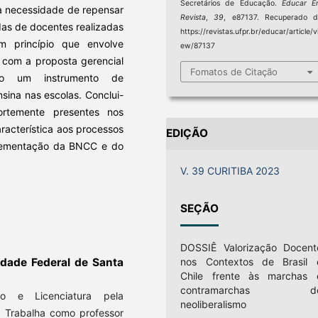
Secretários de Educação.
Educar E
a necessidade de repensar
Revista
,
39
, e87137. Recuperado d
das de docentes realizadas
https://revistas.ufpr.br/educar/article/v
 princípio que envolve
ew/87137
s com a proposta gerencial
Fomatos de Citação
omo um instrumento de
sina nas escolas. Conclui-
ortemente presentes nos
racterística aos processos
EDIÇÃO
lementação da BNCC e do
V. 39 CURITIBA 2023
SEÇÃO
DOSSIÊ Valorização Docent
idade Federal de Santa
nos Contextos de Brasil 
Chile frente às marchas 
contramarchas d
o e Licenciatura pela
neoliberalismo
. Trabalha como professor