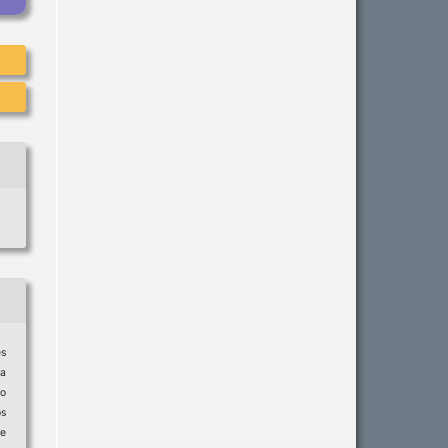
es
na
no
s
de