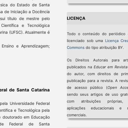
sica do Estado de Santa
sa de Iniciação a Docência
LICENÇA
sui título de mestre pelo
entífica e Tecnológica
rina (UFSC). Atualmente é
Todo o conteúdo do periódico 
licenciado sob uma
Licença Crea
; Ensino e Aprendizagem;
Commons
do tipo atribuição BY.
Os Direitos Autorais para art
publicados na
Educar em Revista
do autor, com direitos de prim
publicação para a revista. A revi
de acesso público (
Open Acc
eral de Santa Catarina
sendo seus artigos de uso gratu
com atribuições próprias
pela Universidade Federal
aplicações educacionais e 
tifica e Tecnológica pela
comerciais.
 e doutorado em Educação
dade Federal de Santa