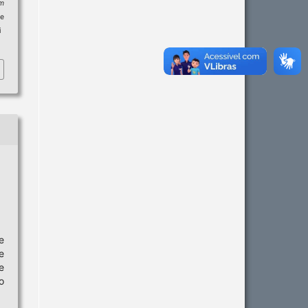
m
e
i
e
e
e
o