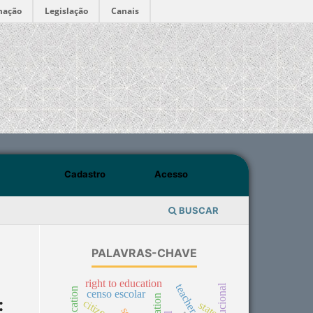
mação
Legislação
Canais
Cadastro
Acesso
BUSCAR
PALAVRAS-CHAVE
right to education
teacher work
censo escolar
:
state