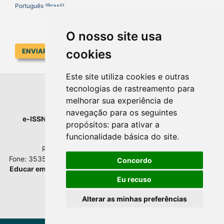
Português (Brasil)
O nosso site usa
cookies
ENVIAR SUBMISSÃO
Este site utiliza cookies e outras
tecnologias de rastreamento para
EDUCAR EM REVISTA
melhorar sua experiência de
navegação para os seguintes
e-ISSN
: 1984-0411 |
Prefixo DOI
: 10.1590 |
Qualis
: A1
propósitos:
para ativar a
Universidade Federal do Paraná
funcionalidade básica do site
.
Setor de Educação - Campus Rebouças
Rua Rockefeller, nº 57, 2.º andar - Sala 202
Fone: 3535-6207 | Bairro: Rebouças | Curitiba - Paraná - Brasil
Concordo
Educar em Revista
esta licenciada com
Creative Commons BY
Atribuição 4.0 Internacional.
Eu recuso
Alterar as minhas preferências