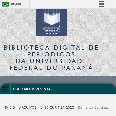
BRASIL
Simplifique!
Comunica BR
Participe
Acesso à informação
Legislação
BIBLIOTECA DIGITAL
DE
Canais
PERIÓDICOS
DA UNIVERSIDADE
FEDERAL DO PARANÁ
EDUCAR EM REVISTA
INÍCIO
/
ARQUIVOS
/
V. 36 CURITIBA 2020
/
Demanda Contínua