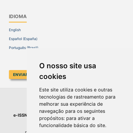
IDIOMA
English
Español (España)
Português (Brasil)
O nosso site usa
cookies
ENVIAR SUBMISSÃO
Este site utiliza cookies e outras
tecnologias de rastreamento para
EDUCAR EM REVISTA
melhorar sua experiência de
navegação para os seguintes
e-ISSN
: 1984-0411 |
Prefixo DOI
: 10.1590 |
Qualis
: A1
propósitos:
para ativar a
Universidade Federal do Paraná
funcionalidade básica do site
.
Setor de Educação - Campus Rebouças
Rua Rockefeller, nº 57, 2.º andar - Sala 202