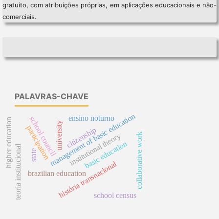
gratuito, com atribuições próprias, em aplicações educacionais e não-
comerciais.
PALAVRAS-CHAVE
management of basic education
ensino noturno
school council
higher education
university
participation
citizenship
institutional theory
collaborative work
basic education
teoria institucional
state
história transnacional
brazilian education
school census