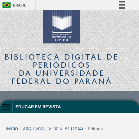
BRASIL
Simplifique!
Comunica BR
Participe
Acesso à informação
Legislação
BIBLIOTECA DIGITAL
DE
Canais
PERIÓDICOS
DA UNIVERSIDADE
FEDERAL DO PARANÁ
EDUCAR EM REVISTA
INÍCIO
/
ARQUIVOS
/
V. 30 N. 51 (2014)
/
Editorial