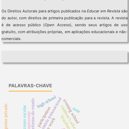
Os Direitos Autorais para artigos publicados na
Educar em Revista
são
do autor, com direitos de primeira publicação para a revista. A revista
é de acesso público (
Open Access
), sendo seus artigos de uso
gratuito, com atribuições próprias, em aplicações educacionais e não-
comerciais.
PALAVRAS-CHAVE
high school
história transnacional
reforma do estado
evening school
ensino superior privado
children’s education
censo escolar
state
participation
university
teacher work