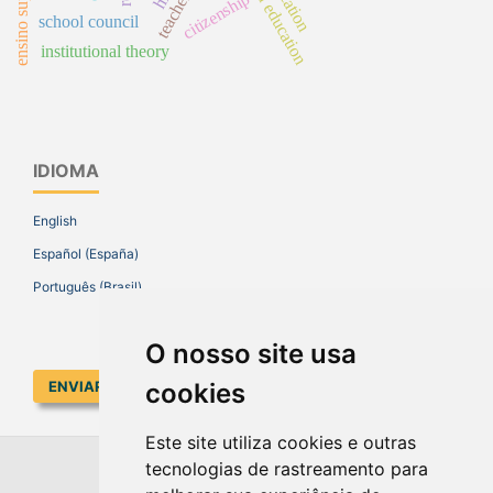
brazilian education
citizenship
school council
institutional theory
IDIOMA
English
Español (España)
Português (Brasil)
O nosso site usa
cookies
ENVIAR SUBMISSÃO
Este site utiliza cookies e outras
tecnologias de rastreamento para
EDUCAR EM REVISTA