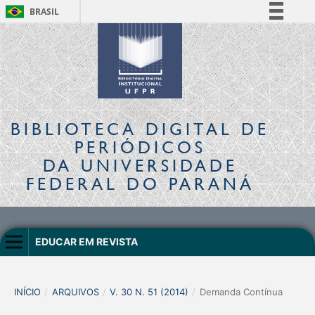
BRASIL
Simplifique!
Comunica BR
Participe
Acesso à informação
Legislação
BIBLIOTECA DIGITAL
DE
Canais
PERIÓDICOS
DA UNIVERSIDADE
FEDERAL DO PARANÁ
EDUCAR EM REVISTA
INÍCIO
/
ARQUIVOS
/
V. 30 N. 51 (2014)
/
Demanda Contínua