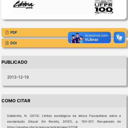
PDF
DOI
PUBLICADO
2013-12-19
COMO CITAR
Dallabrida, N. (2013). Limites sociológicos da leitura Foucaultiana sobre a
escolariação.
Educar Em Revista
,
30
(51), p. 193–207. Recuperado de
https://revistas.ufpr.br/educar/article/view/32238