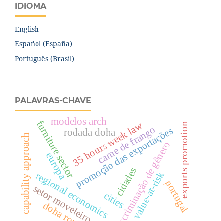
IDIOMA
English
Español (España)
Português (Brasil)
PALAVRAS-CHAVE
modelos arch
furniture sector
35 hours week law
exports promotion
carne de frango
promoção das exportações
rodada doha
capability approach
discriminação de gênero
europa
cidades
value-at-risk
regional economics
portugal
setor moveleiro
cities
doha round