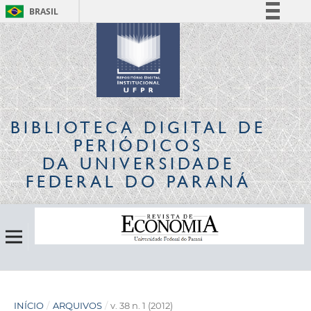
BRASIL
Simplifique!
Comunica BR
Participe
Acesso à informação
Legislação
BIBLIOTECA DIGITAL
DE
Canais
PERIÓDICOS
DA UNIVERSIDADE
FEDERAL DO PARANÁ
INÍCIO
/
ARQUIVOS
/
v. 38 n. 1 (2012)