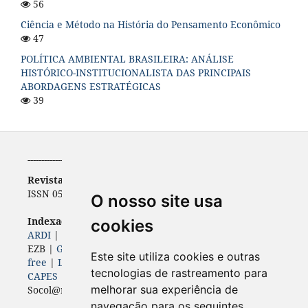
56
Ciência e Método na História do Pensamento Econômico
47
POLÍTICA AMBIENTAL BRASILEIRA: ANÁLISE
HISTÓRICO-INSTITUCIONALISTA DAS PRINCIPAIS
ABORDAGENS ESTRATÉGICAS
39
-----------------------------------------------------------
Revista de Economia
ISSN 0556-5782 | e-ISSN 2316-9397
O nosso site usa
Indexadores (
Bases, diretórios e portais)
cookies
ARDI
|
BASE
|
Diadorim
|
Dimensions
|
ERIH PLUS
|
EZB |
Genamics
|
Google Scholar
|
ISSN
|
Journal 4-
Este site utiliza cookies e outras
free
|
Latindex
|
LivRe
|
OAJI
| Open Air |
Periódicos
tecnologias de rastreamento para
CAPES
|
ROAD
|
Sherpa Romeo
|
melhorar sua experiência de
Socol@r |
Sumários
|
World Wide Science
navegação para os seguintes