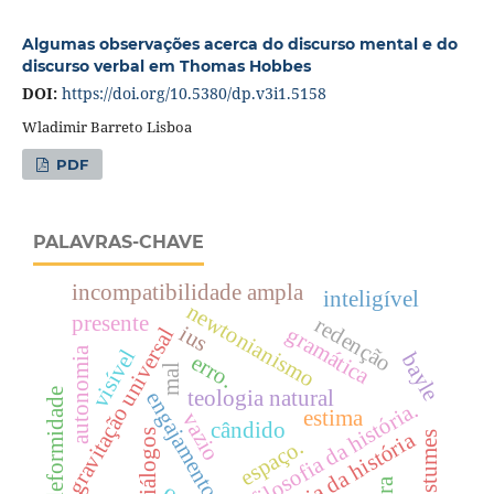
Algumas observações acerca do discurso mental e do
discurso verbal em Thomas Hobbes
DOI:
https://doi.org/10.5380/dp.v3i1.5158
Wladimir Barreto Lisboa
PDF
PALAVRAS-CHAVE
incompatibilidade ampla
inteligível
newtonianismo
presente
redenção
ius
gramática
gravitação universal
autonomia
visível
bayle
erro.
mal
deformidade
teologia natural
engajamento
filosofia da história.
estima
vazio
cândido
diálogos
teologia da história
costumes
espaço.