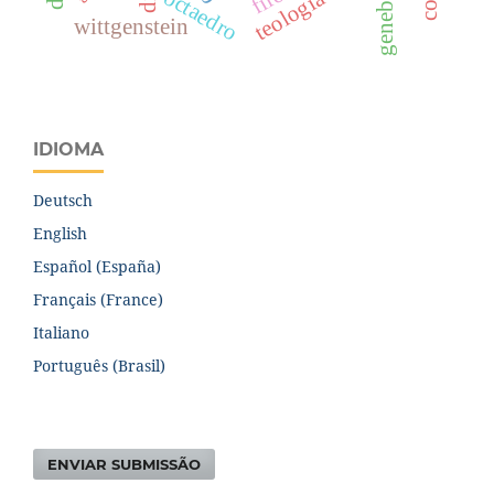
genebra
octaedro
wittgenstein
IDIOMA
Deutsch
English
Español (España)
Français (France)
Italiano
Português (Brasil)
ENVIAR SUBMISSÃO