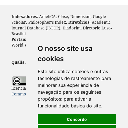
Indexadores
: AmeliCA, Clase, Dimension, Google
Scholar, Philosopher's Index.
Diretórios
: Academic
Journal Database (JSTOR), Diadorim, Diretório Luso-
Brasileiro, DOAJ, Journal 4 free, ROAD, Socol@ar.
Portais
: ARDI, Biblat, CAPES, LiVre, ScienceOpen,
World Wide Science.
Índices
: Cite Factor, OAJI.
O nosso site usa
cookies
Qualis Periódicos - Capes
: A1
Este site utiliza cookies e outras
tecnologias de rastreamento para
Todo o conteúdo desta revista está
melhorar sua experiência de
licenciado sob a
Licença
Internacional Creative
navegação para os seguintes
Commons 4.0 (CC BY 4.0)
propósitos:
para ativar a
funcionalidade básica do site
.
Concordo