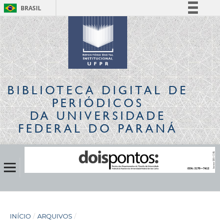
BRASIL
Simplifique!
Comunica BR
Participe
Acesso à informação
Legislação
BIBLIOTECA DIGITAL
DE
Canais
PERIÓDICOS
DA UNIVERSIDADE
FEDERAL DO PARANÁ
INÍCIO
/
ARQUIVOS
/