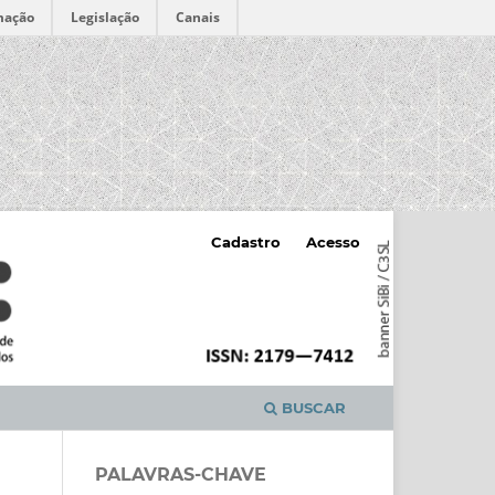
mação
Legislação
Canais
Cadastro
Acesso
BUSCAR
PALAVRAS-CHAVE