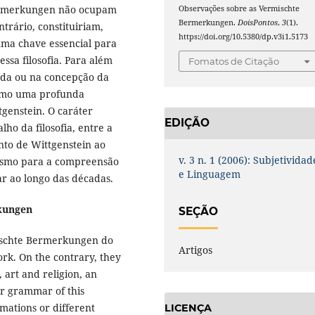
 Bemerkungen não ocupam
Observações sobre as Vermischte
Bermerkungen.
DoisPontos
,
3
(1).
trário, constituiriam,
https://doi.org/10.5380/dp.v3i1.5173
 uma chave essencial para
ssa filosofia. Para além
Fomatos de Citação
s da ou na concepção da
omo uma profunda
genstein. O caráter
EDIÇÃO
ho da filosofia, entre a
nto de Wittgenstein ao
v. 3 n. 1 (2006): Subjetividad
mesmo para a compreensão
e Linguagem
ar ao longo das décadas.
kungen
SEÇÃO
mischte Bermerkungen do
Artigos
ork. On the contrary, they
, art and religion, an
or grammar of this
rmations or different
LICENÇA