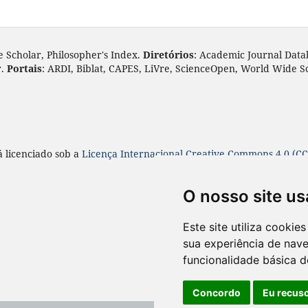
e Scholar, Philosopher's Index.
Diretórios
: Academic Journal Data
r.
Portais
: ARDI, Biblat, CAPES, LiVre, ScienceOpen, World Wide S
á licenciado sob a
Licença
Internacional Creative Commons 4.0 (CC
O nosso site us
Este site utiliza cooki
sua experiência de nav
funcionalidade básica d
Concordo
Eu recus