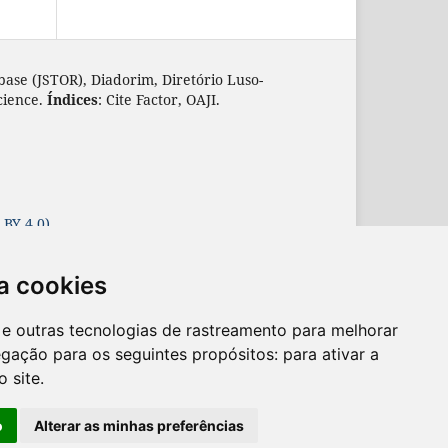
base (JSTOR), Diadorim, Diretório Luso-
cience.
Índices
: Cite Factor, OAJI.
 BY 4.0)
a cookies
es e outras tecnologias de rastreamento para melhorar
egação para os seguintes propósitos:
para ativar a
o site
.
o
Alterar as minhas preferências