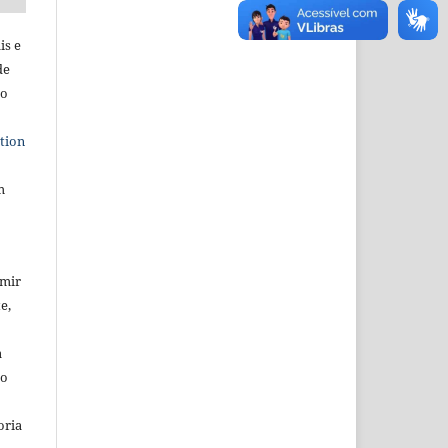
is e
de
ho
tion
m
umir
e,
a
io
oria