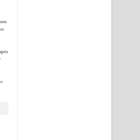
 seu
os
 após
r
do