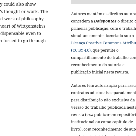
ey could also show
n's thought or work. The
Autores mantêm os direitos autora
nd work of philosophy,
concedem a
Doisponto
s
o direito 
eart of Wittgenstein's
primeira publicação, com o trabal
ndispensable even to
simultaneamente licenciado sob a
n forced to go through
Licença Creative Commons Attribu
(CC BY 4.0),
que permite o
compartilhamento do trabalho co
reconhecimento da autoria e
publicação inicial nesta revista.
Autores têm autorização para ass
contratos adicionais separadament
para distribuição não exclusiva da
versão do trabalho publicada nest
revista (ex.: publicar em repositór
institucional ou como capítulo de
livro), com reconhecimento de aut