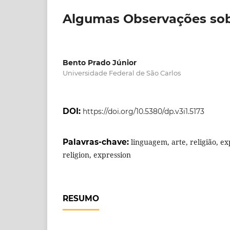
Algumas Observações so
Bento Prado Júnior
Universidade Federal de São Carlos
DOI:
https://doi.org/10.5380/dp.v3i1.5173
Palavras-chave:
linguagem, arte, religião, ex
religion, expression
RESUMO