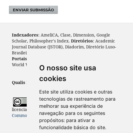
ENVIAR SUBMISSÃO
Indexadores
: AmeliCA, Clase, Dimension, Google
Scholar, Philosopher's Index.
Diretórios
: Academic
Journal Database (JSTOR), Diadorim, Diretório Luso-
Brasileiro, DOAJ, Journal 4 free, ROAD, Socol@ar.
Portais
: ARDI, Biblat, CAPES, LiVre, ScienceOpen,
World Wide Science.
Índices
: Cite Factor, OAJI.
O nosso site usa
cookies
Qualis Periódicos - Capes
: A1
Este site utiliza cookies e outras
tecnologias de rastreamento para
Todo o conteúdo desta revista está
melhorar sua experiência de
licenciado sob a
Licença
Internacional Creative
navegação para os seguintes
Commons 4.0 (CC BY 4.0)
propósitos:
para ativar a
funcionalidade básica do site
.