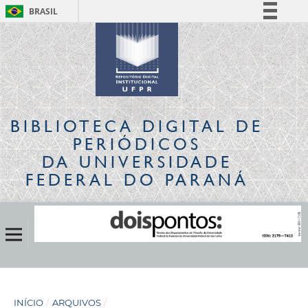
BRASIL
Simplifique!
Comunica BR
Participe
Acesso à informação
Legislação
BIBLIOTECA DIGITAL
DE
Canais
PERIÓDICOS
DA UNIVERSIDADE
FEDERAL DO PARANÁ
INÍCIO
/
ARQUIVOS
/