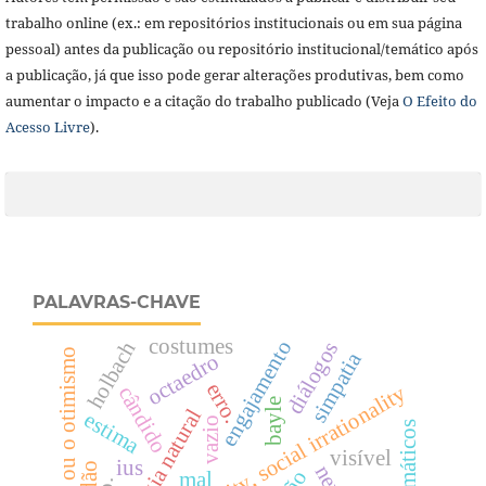
trabalho online (ex.: em repositórios institucionais ou em sua página
pessoal) antes da publicação ou repositório institucional/temático após
a publicação, já que isso pode gerar alterações produtivas, bem como
aumentar o impacto e a citação do trabalho publicado (Veja
O Efeito do
Acesso Livre
).
PALAVRAS-CHAVE
costumes
engajamento
holbach
diálogos
cândido ou o otimismo
simpatia
octaedro
erro.
habermas, rationality, social irrationality
cândido
bayle
teologia natural
estima
vazio
visível
ius
mal