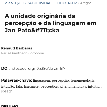
V. 3 N. 1 (2006): SUBJETIVIDADE E LINGUAGEM
/
Artigos
A unidade originária da
percepção e da linguagem em
Jan Pato&#711;cka
Renaud Barbaras
Paris-1 Panthéon-Sorbonne
DOI:
https://doi.org/10.5380/dp.v3i1.5171
Palavras-chave:
linguagem, percepção, fenomenologia,
intuição, fala, language, perception, phenomenology, intuition,
speech
RESUMO