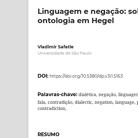
Linguagem e negação: sob
ontologia em Hegel
Vladimir Safatle
Universidade de São Paulo
DOI:
https://doi.org/10.5380/dp.v3i1.5163
Palavras-chave:
dialética, negação, linguage
fala, contradição, dialectic, negation, language,
contradiction,
RESUMO