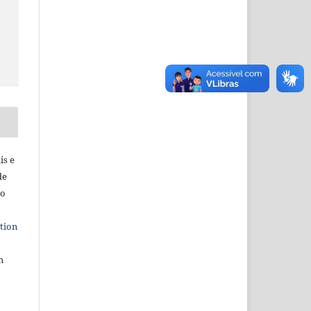
is e
de
ho
tion
m