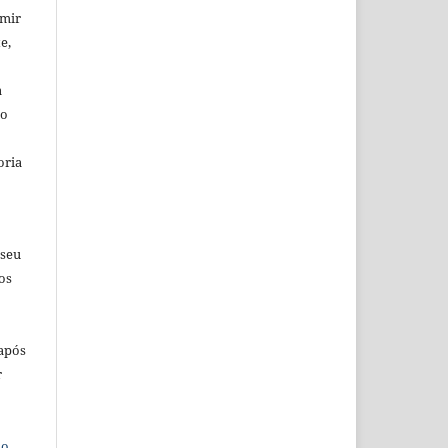
umir
e,
a
io
oria
 seu
os
 após
r
do