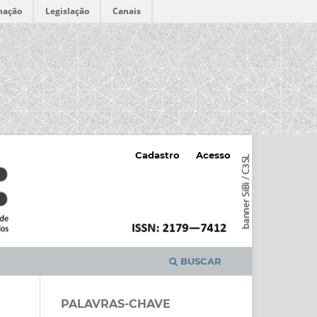
mação
Legislação
Canais
Cadastro
Acesso
BUSCAR
PALAVRAS-CHAVE