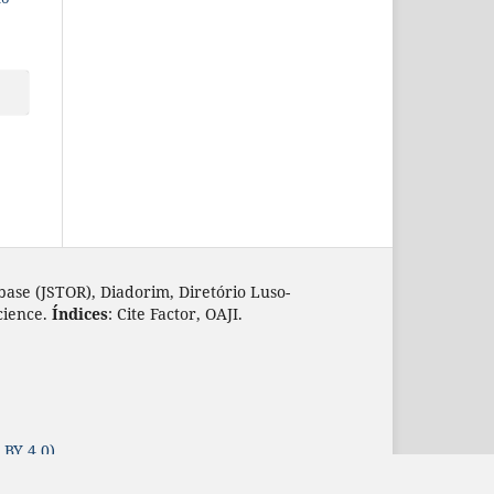
base (JSTOR), Diadorim, Diretório Luso-
cience.
Índices
: Cite Factor, OAJI.
 BY 4.0)