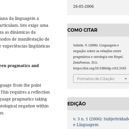
26-05-2006
liana da linguagem a
articulam. Isto exige uma
COMO CITAR
za as dinâmicas da
modos de manifestação de
experiências lingüísticas
Safatle, V. (2006). Linguagem e
negação: sobre as relações entre
pragmática e ontologia em Hegel.
DoisPontos
,
3
(1).
ween pragmatics and
https://doi.org/10.5380/dp.v3i1.5163
Fomatos de Citação
anguage from the point
This requires a reflection
guage pragmatics taking
EDIÇÃO
tological negation within
ss.
v. 3 n. 1 (2006): Subjetividad
e Linguagem