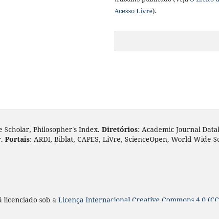
Acesso Livre
).
e Scholar, Philosopher's Index.
Diretórios
: Academic Journal Data
r.
Portais
: ARDI, Biblat, CAPES, LiVre, ScienceOpen, World Wide S
á licenciado sob a
Licença
Internacional Creative Commons 4.0 (CC