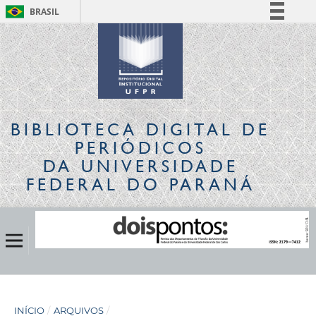
BRASIL
Simplifique!
Comunica BR
Participe
Acesso à informação
Legislação
BIBLIOTECA DIGITAL
DE
Canais
PERIÓDICOS
DA UNIVERSIDADE
FEDERAL DO PARANÁ
INÍCIO
/
ARQUIVOS
/