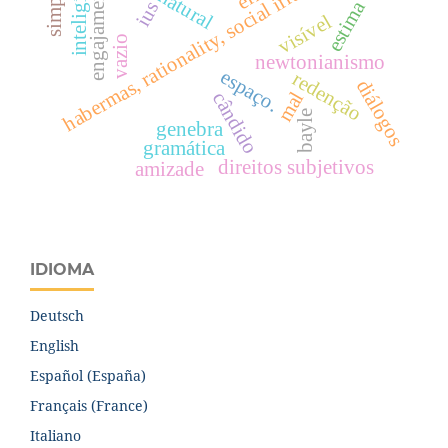
habermas, rationality, social irrationality
simpatia
inteligível
engajamento
estima
ius
visível
vazio
newtonianismo
espaço.
redenção
diálogos
mal
cândido
bayle
genebra
gramática
direitos subjetivos
amizade
IDIOMA
Deutsch
English
Español (España)
Français (France)
Italiano