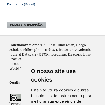
Português (Brasil)
ENVIAR SUBMISSÃO
Indexadores
: AmeliCA, Clase, Dimension, Google
Scholar, Philosopher's Index.
Diretórios
: Academic
Journal Database (JSTOR), Diadorim, Diretório Luso-
Brasileiro, DOAJ, Journal 4 free, ROAD, Socol@ar.
Portais
: ARDI, Biblat, CAPES, LiVre, ScienceOpen,
World Wide Science.
Índices
: Cite Factor, OAJI.
O nosso site usa
cookies
Qualis Periódicos - Capes
: A1
Este site utiliza cookies e outras
tecnologias de rastreamento para
Todo o conteúdo desta revista está
melhorar sua experiência de
licenciado sob a
Licença
Internacional Creative