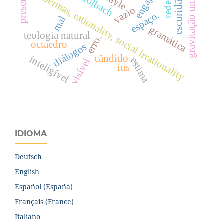
gravitação universal
habermas, rationality, social irrationality
presente
bayle
holbach
escuridão
vazio
espaço.
mal
gramática
teologia natural
erro.
octaedro
diálogos
cândido
inteligível
estima
visível
ius
IDIOMA
Deutsch
English
Español (España)
Français (France)
Italiano