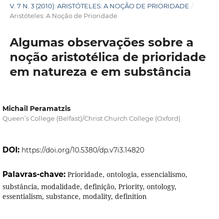
V. 7 N. 3 (2010): ARISTÓTELES: A NOÇÃO DE PRIORIDADE
/
Aristóteles: A Noção de Prioridade
Algumas observações sobre a
noção aristotélica de prioridade
em natureza e em substância
Michail Peramatzis
Queen’s College (Belfast)/Christ Church College (Oxford)
DOI:
https://doi.org/10.5380/dp.v7i3.14820
Palavras-chave:
Prioridade, ontologia, essencialismo,
substância, modalidade, definição, Priority, ontology,
essentialism, substance, modality, definition