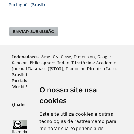
Português (Brasil)
ENVIAR SUBMISSÃO
Indexadores
: AmeliCA, Clase, Dimension, Google
Scholar, Philosopher's Index.
Diretórios
: Academic
Journal Database (JSTOR), Diadorim, Diretório Luso-
Brasileiro, DOAJ, Journal 4 free, ROAD, Socol@ar.
Portais
: ARDI, Biblat, CAPES, LiVre, ScienceOpen,
World Wide Science.
Índices
: Cite Factor, OAJI.
O nosso site usa
cookies
Qualis Periódicos - Capes
: A1
Este site utiliza cookies e outras
tecnologias de rastreamento para
Todo o conteúdo desta revista está
melhorar sua experiência de
licenciado sob a
Licença
Internacional Creative