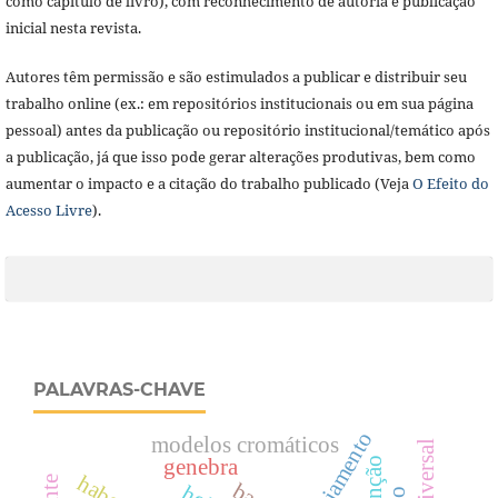
como capítulo de livro), com reconhecimento de autoria e publicação
inicial nesta revista.
Autores têm permissão e são estimulados a publicar e distribuir seu
trabalho online (ex.: em repositórios institucionais ou em sua página
pessoal) antes da publicação ou repositório institucional/temático após
a publicação, já que isso pode gerar alterações produtivas, bem como
aumentar o impacto e a citação do trabalho publicado (Veja
O Efeito do
Acesso Livre
).
PALAVRAS-CHAVE
engajamento
modelos cromáticos
redenção
genebra