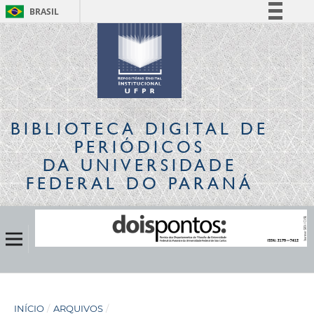
BRASIL
Simplifique!
Comunica BR
Participe
Acesso à informação
Legislação
BIBLIOTECA DIGITAL
DE
Canais
PERIÓDICOS
DA UNIVERSIDADE
FEDERAL DO PARANÁ
INÍCIO
/
ARQUIVOS
/