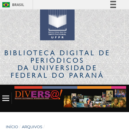
BRASIL
Simplifique!
Comunica BR
Participe
Acesso à informação
Legislação
BIBLIOTECA DIGITAL
DE
Canais
PERIÓDICOS
DA UNIVERSIDADE
FEDERAL DO PARANÁ
INÍCIO
/
ARQUIVOS
/