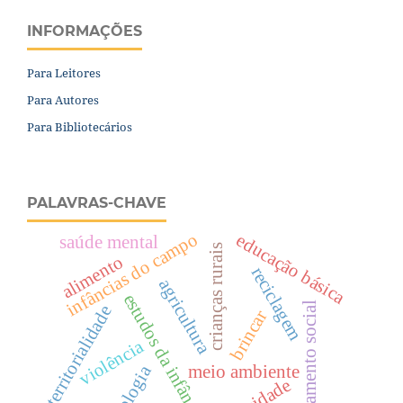
INFORMAÇÕES
Para Leitores
Para Autores
Para Bibliotecários
PALAVRAS-CHAVE
infâncias do campo
educação básica
saúde mental
crianças rurais
alimento
reciclagem
agricultura
estudos da infância
isolamento social
territorialidade
brincar
violência
meio ambiente
ecologia