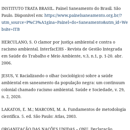
INSTITUTO TRATA BRASIL. Painel Saneamento do Brasil. São
Paulo. Disponível em:
https://www.painelsaneamento.org.br/?
utm_source=P%C3%A1gina+Painel+do+Saneamento&utm_id=We
bsite+ITB
HERCULANO, S. O clamor por justiça ambiental e contra o
racismo ambiental. InterfacEHS - Revista de Gestão Integrada
em Saúde do Trabalho e Meio Ambiente, v.3, n.1, p. 1-20. abr.
2006.
JESUS, V. Racializando o olhar (sociológico) sobre a saúde
ambiental em saneamento da população negra: um continuum
colonial chamado racismo ambiental. Saúde e Sociedade, v. 29,
n. 2, 2020.
LAKATOS, E. M.; MARCONI, M. A. Fundamentos de metodologia
científica. 5. ed. São Paulo: Atlas, 2003.
ORGANIZAÇÃO DAS NAÇÕES UNIDAS – ONU. Declaração