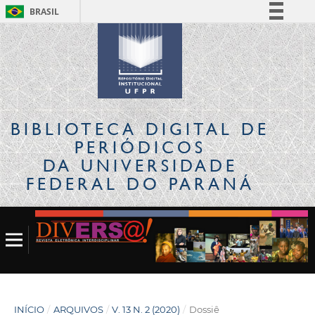
BRASIL
Simplifique!
Comunica BR
Participe
Acesso à informação
Legislação
BIBLIOTECA DIGITAL
DE
Canais
PERIÓDICOS
DA UNIVERSIDADE
FEDERAL DO PARANÁ
INÍCIO
/
ARQUIVOS
/
V. 13 N. 2 (2020)
/
Dossiê