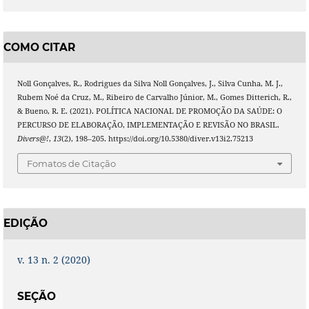
COMO CITAR
Noll Gonçalves, R., Rodrigues da Silva Noll Gonçalves, J., Silva Cunha, M. J.,
Rubem Noé da Cruz, M., Ribeiro de Carvalho Júnior, M., Gomes Ditterich, R.,
& Bueno, R. E. (2021). POLÍTICA NACIONAL DE PROMOÇÃO DA SAÚDE: O
PERCURSO DE ELABORAÇÃO, IMPLEMENTAÇÃO E REVISÃO NO BRASIL.
Divers@!
,
13
(2), 198–205. https://doi.org/10.5380/diver.v13i2.75213
Fomatos de Citação
EDIÇÃO
v. 13 n. 2 (2020)
SEÇÃO