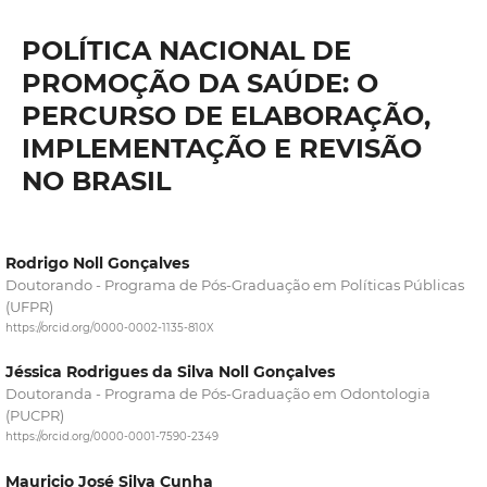
POLÍTICA NACIONAL DE
PROMOÇÃO DA SAÚDE: O
PERCURSO DE ELABORAÇÃO,
IMPLEMENTAÇÃO E REVISÃO
NO BRASIL
Rodrigo Noll Gonçalves
Doutorando - Programa de Pós-Graduação em Políticas Públicas
(UFPR)
https://orcid.org/0000-0002-1135-810X
Jéssica Rodrigues da Silva Noll Gonçalves
Doutoranda - Programa de Pós-Graduação em Odontologia
(PUCPR)
https://orcid.org/0000-0001-7590-2349
Mauricio José Silva Cunha