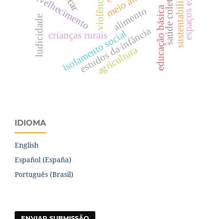
espaços externos
sustentabilidade
saúde coletiva
envelhecimento
violência
educação básica
alimento
ludicidade
estudos da infância
isolamento social
crianças rurais
agricultura
IDIOMA
English
Español (España)
Português (Brasil)
ENVIAR SUBMISSÃO