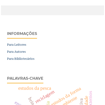
INFORMAÇÕES
Para Leitores
Para Autores
Para Bibliotecários
PALAVRAS-CHAVE
estudos da pesca
estudos da forma
reciclagem
meio ambiente
brincar