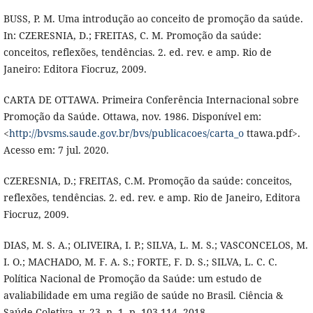
BUSS, P. M. Uma introdução ao conceito de promoção da saúde.
In: CZERESNIA, D.; FREITAS, C. M. Promoção da saúde:
conceitos, reflexões, tendências. 2. ed. rev. e amp. Rio de
Janeiro: Editora Fiocruz, 2009.
CARTA DE OTTAWA. Primeira Conferência Internacional sobre
Promoção da Saúde. Ottawa, nov. 1986. Disponível em:
<
http://bvsms.saude.gov.br/bvs/publicacoes/carta_o
ttawa.pdf>.
Acesso em: 7 jul. 2020.
CZERESNIA, D.; FREITAS, C.M. Promoção da saúde: conceitos,
reflexões, tendências. 2. ed. rev. e amp. Rio de Janeiro, Editora
Fiocruz, 2009.
DIAS, M. S. A.; OLIVEIRA, I. P.; SILVA, L. M. S.; VASCONCELOS, M.
I. O.; MACHADO, M. F. A. S.; FORTE, F. D. S.; SILVA, L. C. C.
Política Nacional de Promoção da Saúde: um estudo de
avaliabilidade em uma região de saúde no Brasil. Ciência &
Saúde Coletiva, v. 23, n. 1, p. 103-114, 2018.