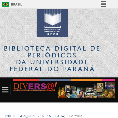
BRASIL
Simplifique!
Comunica BR
Participe
Acesso à informação
Legislação
BIBLIOTECA DIGITAL
DE
Canais
PERIÓDICOS
DA UNIVERSIDADE
FEDERAL DO PARANÁ
INÍCIO
/
ARQUIVOS
/
V. 7 N. 1 (2014)
/
Editorial