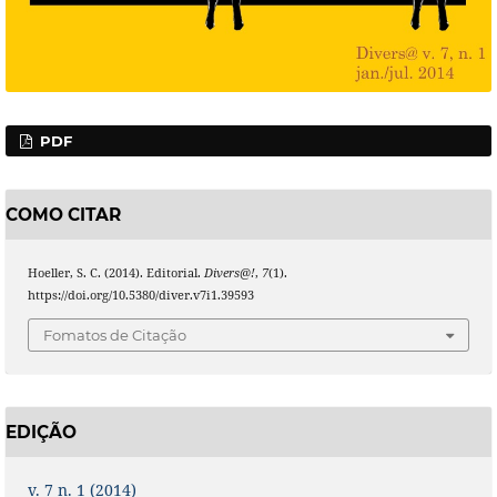
PDF
COMO CITAR
Hoeller, S. C. (2014). Editorial.
Divers@!
,
7
(1).
https://doi.org/10.5380/diver.v7i1.39593
Fomatos de Citação
EDIÇÃO
v. 7 n. 1 (2014)