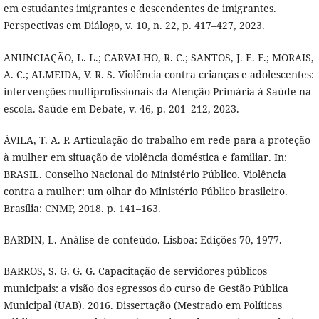
em estudantes imigrantes e descendentes de imigrantes.
Perspectivas em Diálogo, v. 10, n. 22, p. 417–427, 2023.
ANUNCIAÇÃO, L. L.; CARVALHO, R. C.; SANTOS, J. E. F.; MORAIS,
A. C.; ALMEIDA, V. R. S. Violência contra crianças e adolescentes:
intervenções multiprofissionais da Atenção Primária à Saúde na
escola. Saúde em Debate, v. 46, p. 201–212, 2023.
ÁVILA, T. A. P. Articulação do trabalho em rede para a proteção
à mulher em situação de violência doméstica e familiar. In:
BRASIL. Conselho Nacional do Ministério Público. Violência
contra a mulher: um olhar do Ministério Público brasileiro.
Brasília: CNMP, 2018. p. 141–163.
BARDIN, L. Análise de conteúdo. Lisboa: Edições 70, 1977.
BARROS, S. G. G. G. Capacitação de servidores públicos
municipais: a visão dos egressos do curso de Gestão Pública
Municipal (UAB). 2016. Dissertação (Mestrado em Políticas