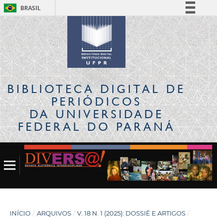
BRASIL
Simplifique!
Comunica BR
Participe
Acesso à informação
Legislação
BIBLIOTECA DIGITAL
DE
Canais
PERIÓDICOS
DA UNIVERSIDADE
FEDERAL DO PARANÁ
INÍCIO
/
ARQUIVOS
/
V. 18 N. 1 (2025): DOSSIÊ E ARTIGOS
/