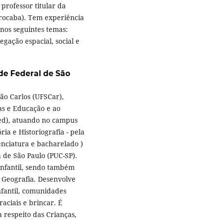
rofessor titular da
rocaba). Tem experiência
nos seguintes temas:
gação espacial, social e
de Federal de São
ão Carlos (UFSCar),
s e Educação e ao
d), atuando no campus
ia e Historiografia - pela
enciatura e bacharelado )
a de São Paulo (PUC-SP).
Infantil, sendo também
e Geografia. Desenvolve
nfantil, comunidades
aciais e brincar. É
 respeito das Crianças,