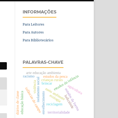
INFORMAÇÕES
Para Leitores
Para Autores
Para Bibliotecários
PALAVRAS-CHAVE
arte educação ambienta
estudos da infância
racismo
estudos da pesca
isolamento social
crianças rurais
violência
brincar
agricultura
infâncias do campo
meio ambiente
estudos da forma
educação básica
diários de classe
envelhecimento
ecologia
ludicidade
reciclagem
territorialidade