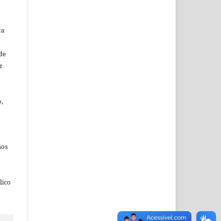
ta
de
z
,
aos
lico