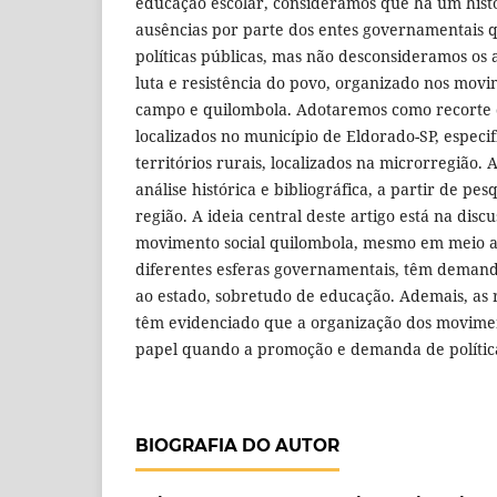
educação escolar, consideramos que há um hist
ausências por parte dos entes governamentais
políticas públicas, mas não desconsideramos os
luta e resistência do povo, organizado nos movi
campo e quilombola. Adotaremos como recorte d
localizados no município de Eldorado-SP, espec
territórios rurais, localizados na microrregião.
análise histórica e bibliográfica, a partir de pes
região. A ideia central deste artigo está na dis
movimento social quilombola, mesmo em meio ao
diferentes esferas governamentais, têm demand
ao estado, sobretudo de educação. Ademais, as 
têm evidenciado que a organização dos movimen
papel quando a promoção e demanda de política
BIOGRAFIA DO AUTOR