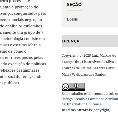
órico processo de
SEÇÃO
 quanto à promoção de
 avanços conquistados pela
Dossiê
mentos sociais negro, do
e análise os quilombos
ificamente um grupo de 7
 A metodologia consiste em
LICENÇA
quisas e escritos sobre a
cussão de como o
Copyright (c) 2025 Luiz Marcos de
s entraves postos pelas
França Dias, Elson Alves da Silva ,
ado execução de políticas
Lourdes de Fátima Bezerra Carril,
reflexões preliminares
Maria Walburga dos Santos
tos sociais, tem grande
s públicas.
Este trabalho está licenciado sob 
licença
Creative Commons Attribu
4.0 International License
.
Direitos Autorais
(copyright)