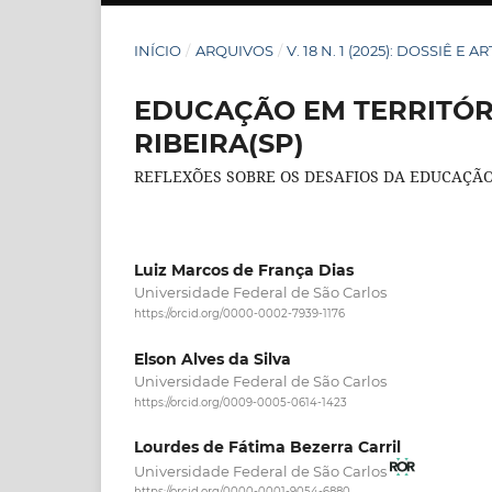
INÍCIO
/
ARQUIVOS
/
V. 18 N. 1 (2025): DOSSIÊ E A
EDUCAÇÃO EM TERRITÓR
RIBEIRA(SP)
REFLEXÕES SOBRE OS DESAFIOS DA EDUCAÇÃ
Luiz Marcos de França Dias
Universidade Federal de São Carlos
https://orcid.org/0000-0002-7939-1176
Elson Alves da Silva
Universidade Federal de São Carlos
https://orcid.org/0009-0005-0614-1423
Lourdes de Fátima Bezerra Carril
Universidade Federal de São Carlos