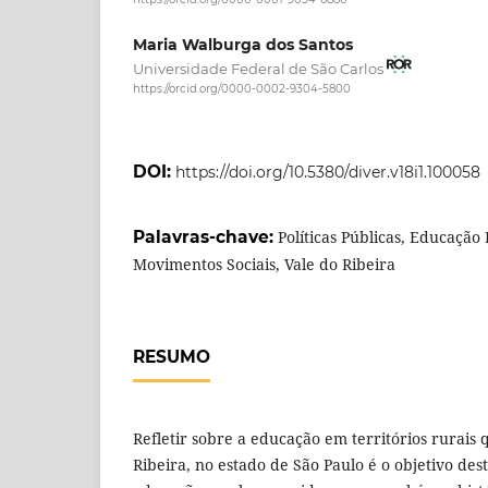
https://orcid.org/0000-0001-9054-6880
Maria Walburga dos Santos
Universidade Federal de São Carlos
https://orcid.org/0000-0002-9304-5800
DOI:
https://doi.org/10.5380/diver.v18i1.100058
Palavras-chave:
Políticas Públicas, Educação
Movimentos Sociais, Vale do Ribeira
RESUMO
Refletir sobre a educação em territórios rurais 
Ribeira, no estado de São Paulo é o objetivo des