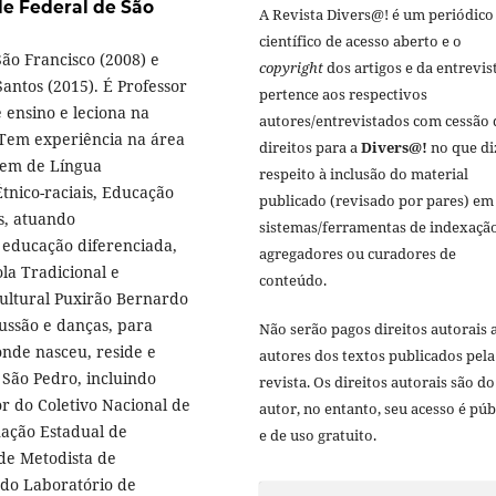
e Federal de São
A Revista Divers@! é um periódico
científico de acesso aberto e o
ão Francisco (2008) e
copyright
dos artigos e da entrevis
antos (2015). É Professor
pertence aos respectivos
 ensino e leciona na
autores/entrevistados com cessão 
 Tem experiência na área
direitos para a
Divers@!
no que di
gem de Língua
respeito à inclusão do material
Étnico-raciais, Educação
publicado (revisado por pares) em
s, atuando
sistemas/ferramentas de indexação
 educação diferenciada,
agregadores ou curadores de
la Tradicional e
conteúdo.
Cultural Puxirão Bernardo
ussão e danças, para
Não serão pagos direitos autorais 
onde nasceu, reside e
autores dos textos publicados pela
São Pedro, incluindo
revista. Os direitos autorais são do
 do Coletivo Nacional de
autor, no entanto, seu acesso é púb
ação Estadual de
e de uso gratuito.
de Metodista de
 do Laboratório de