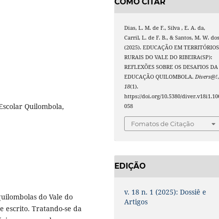
COMO CITAR
Dias, L. M. de F., Silva , E. A. da,
Carril, L. de F. B., & Santos, M. W. dos
(2025). EDUCAÇÃO EM TERRITÓRIO
RURAIS DO VALE DO RIBEIRA(SP):
REFLEXÕES SOBRE OS DESAFIOS DA
EDUCAÇÃO QUILOMBOLA.
Divers@!
18
(1).
https://doi.org/10.5380/diver.v18i1.10
 Escolar Quilombola,
058
Fomatos de Citação
EDIÇÃO
v. 18 n. 1 (2025): Dossiê e
quilombolas do Vale do
Artigos
te escrito. Tratando-se da