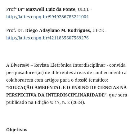
Profª Drª
Maxwell Luiz da Ponte
, UECE -
http://lattes.cnpq.br/9949286785221004
Prof. Dr.
Diego Adaylano M. Rodrigues
, UECE -
http://lattes.cnpq.br/4211835607569276
A Divers@! – Revista Eletrônica Interdisciplinar - convida
pesquisadores(as) de diferentes áreas de conhecimento a
colaborarem com artigos para o dossiê temático:
“
EDUCAÇÃO AMBIENTAL E O ENSINO DE CIÊNCIAS NA
PERSPECTIVA DA INTERDISCIPLINARIDADE
”, que será
publicado na Edição v. 17, n. 2 (2024).
Objetivos