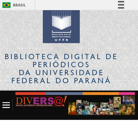
BRASIL
Simplifique!
Comunica BR
Participe
Acesso à informação
Legislação
BIBLIOTECA DIGITAL
DE
Canais
PERIÓDICOS
DA UNIVERSIDADE
FEDERAL DO PARANÁ