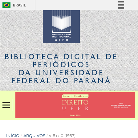
BRASIL
Simplifique!
Comunica BR
Participe
Acesso à informação
Legislação
BIBLIOTECA DIGITAL
DE
Canais
PERIÓDICOS
DA UNIVERSIDADE
FEDERAL DO PARANÁ
INÍCIO
/
ARQUIVOS
/
v. 5 n. 0 (1957)