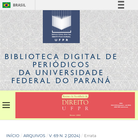
BRASIL
Simplifique!
Comunica BR
Participe
Acesso à informação
Legislação
BIBLIOTECA DIGITAL
DE
Canais
PERIÓDICOS
DA UNIVERSIDADE
FEDERAL DO PARANÁ
INÍCIO
/
ARQUIVOS
/
V. 69 N. 2 (2024)
/
Errata