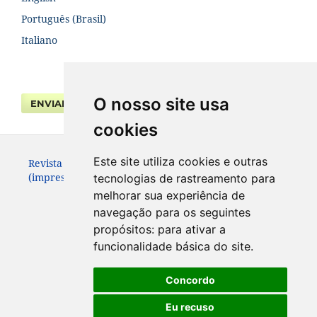
Português (Brasil)
Italiano
O nosso site usa
ENVIAR SUBMISSÃO
cookies
Este site utiliza cookies e outras
Revista da Faculdade de Direito UFPR. ISSN 0104-3315
(impresso – até 2013) e 2236-7284 (eletrônico).
tecnologias de rastreamento para
melhorar sua experiência de
navegação para os seguintes
propósitos:
para ativar a
funcionalidade básica do site
.
Concordo
Eu recuso