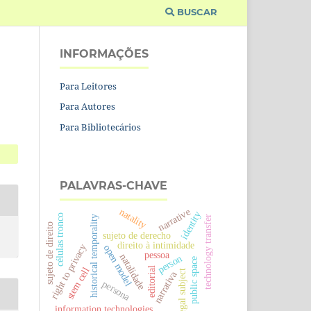
BUSCAR
INFORMAÇÕES
Para Leitores
Para Autores
Para Bibliotecários
PALAVRAS-CHAVE
narrative
natality
identity
células tronco
technology transfer
historical temporality
sujeto de direito
sujeto de derecho
direito à intimidade
right to privacy
open model
pessoa
natalidade
person
public space
editorial
stem cell
legal subject
narrativa
persona
information technologies