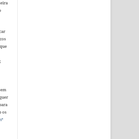
eira
o
car
icos
 que
;
tem
quer
para
b os
nº