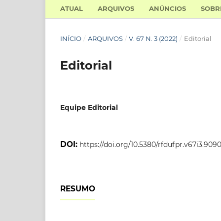
ATUAL
ARQUIVOS
ANÚNCIOS
SOB
INÍCIO
/
ARQUIVOS
/
V. 67 N. 3 (2022)
/
Editorial
Editorial
Equipe Editorial
DOI:
https://doi.org/10.5380/rfdufpr.v67i3.909
RESUMO