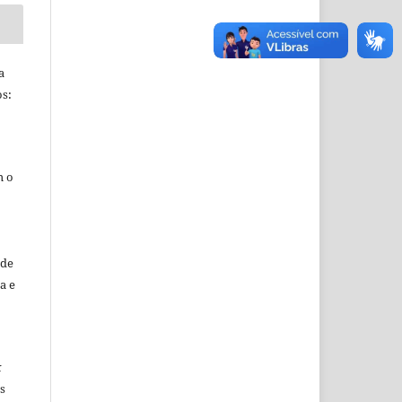
a
s:
m o
sde
a e
k
s