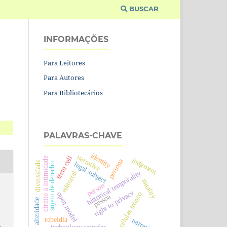
BUSCAR
INFORMAÇÕES
Para Leitores
Para Autores
Para Bibliotecários
PALAVRAS-CHAVE
identity
narrative
stem cell
judgment
direito à intimidade
persona
diversidade
legal subject
sujeto de derecho
historical temporality
editorial
natality
person
right to privacy
open model
células tronco
pessoa
m
alteridade
rebeldía
narrativa