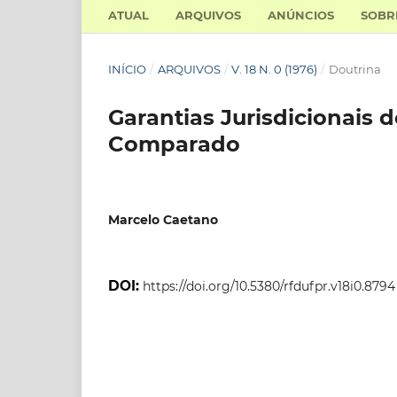
ATUAL
ARQUIVOS
ANÚNCIOS
SOB
INÍCIO
/
ARQUIVOS
/
V. 18 N. 0 (1976)
/
Doutrina
Garantias Jurisdicionais 
Comparado
Marcelo Caetano
DOI:
https://doi.org/10.5380/rfdufpr.v18i0.8794