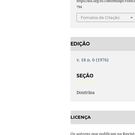
https://doi.org/10.5380/rfdufpr.v18i0.
794
Fomatos de Citação
EDIÇÃO
v. 18 n. 0 (1976)
SEÇÃO
Doutrina
LICENÇA
Os autores que publicam na Revist