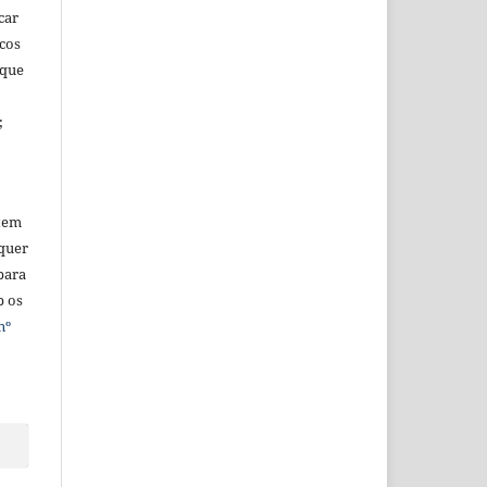
car
icos
 que
;
tem
quer
para
b os
nº