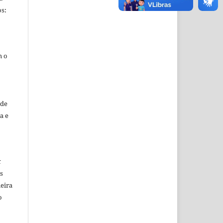
s:
m o
sde
a e
k
s
eira
o