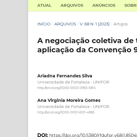
ATUAL
ARQUIVOS
ANÚNCIOS
SOB
INÍCIO
/
ARQUIVOS
/
V. 68 N. 1 (2023)
/
Artigos
A negociação coletiva de 
aplicação da Convenção 9
Ariadna Fernandes Silva
Universidade de Fortaleza - UNIFOR
http://orcid.org/0000-0003-0955-5814
Ana Virginia Moreira Gomes
Universidade de Fortaleza - UNIFOR
http://orcid.org/0000-0001-6101-4965
DOI:
https://doi.org/10.5380/rfdufpr.v68i1.850