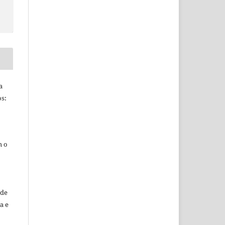
a
s:
m o
sde
a e