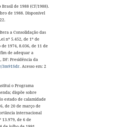
 Brasil de 1988 (CF/1988).
ubro de 1988. Disponível
22.
ltera a Consolidação das
ei nº 5.452, de 1º de
o de 1974, 8.036, de 11 de
a fim de adequar a
a, DF: Presidência da
.ly/3m91Sdr
. Acesso em: 2
nstitui o Programa
enda; dispõe sobre
o estado de calamidade
 6, de 20 de março de
rtância internacional
º 13.979, de 6 de
24 de julho de 1991,