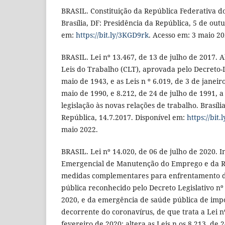
BRASIL. Constituição da República Federativa do
Brasília, DF: Presidência da República, 5 de out
em:
https://bit.ly/3KGD9rk
. Acesso em: 3 maio 20
BRASIL. Lei nº 13.467, de 13 de julho de 2017. A
Leis do Trabalho (CLT), aprovada pelo Decreto-L
maio de 1943, e as Leis n º 6.019, de 3 de janeir
maio de 1990, e 8.212, de 24 de julho de 1991, 
legislação às novas relações de trabalho. Brasíli
República, 14.7.2017. Disponível em:
https://bit
maio 2022.
BRASIL. Lei nº 14.020, de 06 de julho de 2020. I
Emergencial de Manutenção do Emprego e da R
medidas complementares para enfrentamento d
pública reconhecido pelo Decreto Legislativo nº
2020, e da emergência de saúde pública de impo
decorrente do coronavírus, de que trata a Lei n
fevereiro de 2020; altera as Leis n os 8.213, de 