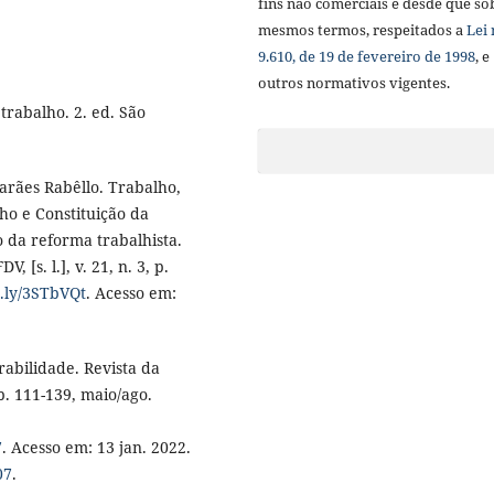
fins não comerciais e desde que so
mesmos termos, respeitados a
Lei 
9.610, de 19 de fevereiro de 1998
, e
outros normativos vigentes.
trabalho. 2. ed. São
rães Rabêllo. Trabalho,
lho e Constituição da
o da reforma trabalhista.
 [s. l.], v. 21, n. 3, p.
it.ly/3STbVQt
. Acesso em:
abilidade. Revista da
 p. 111-139, maio/ago.
7
. Acesso em: 13 jan. 2022.
07
.