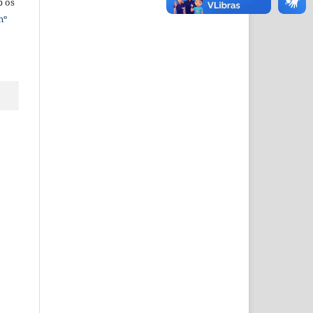
b os
nº