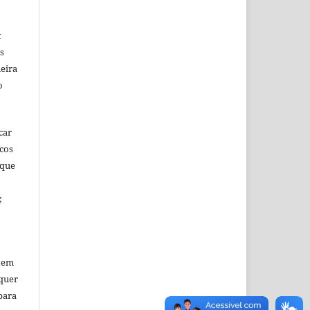
k
s
eira
o
car
icos
 que
;
tem
quer
para