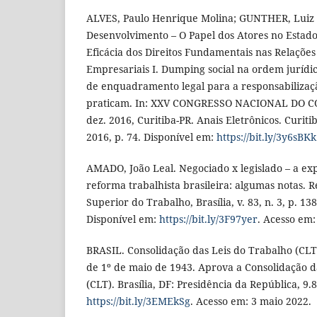
ALVES, Paulo Henrique Molina; GUNTHER, Luiz 
Desenvolvimento – O Papel dos Atores no Estado
Eficácia dos Direitos Fundamentais nas Relações 
Empresariais I. Dumping social na ordem jurídic
de enquadramento legal para a responsabilizaç
praticam. In: XXV CONGRESSO NACIONAL DO CON
dez. 2016, Curitiba-PR. Anais Eletrônicos. Curit
2016, p. 74. Disponível em:
https://bit.ly/3y6sBKk
AMADO, João Leal. Negociado x legislado – a ex
reforma trabalhista brasileira: algumas notas. R
Superior do Trabalho, Brasília, v. 83, n. 3, p. 138-
Disponível em:
https://bit.ly/3F97yer
. Acesso em:
BRASIL. Consolidação das Leis do Trabalho (CLT)
de 1º de maio de 1943. Aprova a Consolidação d
(CLT). Brasília, DF: Presidência da República, 9.
https://bit.ly/3EMEkSg
. Acesso em: 3 maio 2022.