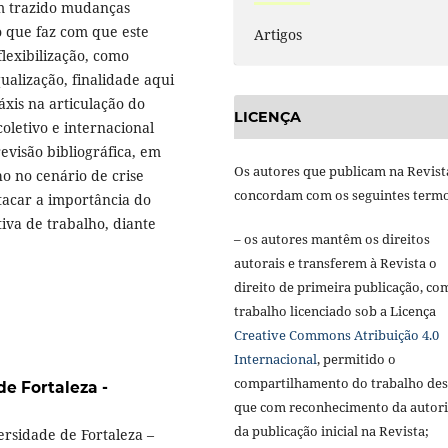
tem trazido mudanças
o que faz com que este
Artigos
flexibilização, como
qualização, finalidade aqui
xis na articulação do
LICENÇA
coletivo e internacional
evisão bibliográfica, em
Os autores que publicam na Revist
ho no cenário de crise
concordam com os seguintes termo
tacar a importância do
tiva de trabalho, diante
– os autores mantêm os direitos
autorais e transferem à Revista o
direito de primeira publicação, co
trabalho licenciado sob a Licença
Creative Commons Atribuição 4.0
Internacional
, permitido o
compartilhamento do trabalho de
e Fortaleza -
que com reconhecimento da autori
da publicação inicial na Revista;
ersidade de Fortaleza –