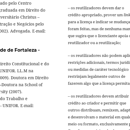
vado pelo Centro
– os reutilizadores devem dar o
-graduada em Direito do
crédito apropriado, prover um
lin
versitário Christus –
para a licença e indicar se mudança
ração e Negócios pelo
foram feitas, mas de nenhuma man
002). Advogada. E-mail:
que sugira que o licenciante apoia 
reutilizador ou a reutilização;
de de Fortaleza -
– os reutilizadores não podem apli
restrições adicionais, termos juríd
eito Constitucional e do
ou medidas de caráter tecnológico
- UNIFOR. LL.M na
restrinjam legalmente outros de
2009). Doutora em Direito
fazerem algo que a licença permita
s-Doutora na School of
sity (2007).
– os reutilizadores devem atribuir
 do Trabalho e
crédito ao criador e permitir que
- UNIFOR. E-mail:
outros distribuam, remixem, adap
e desenvolvam o material em qual
meio ou formato, exclusivamente 