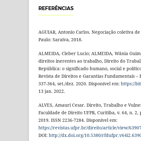
REFERÊNCIAS
AGUIAR, Antonio Carlos. Negociação coletiva de 
Paulo: Saraiva, 2018.
ALMEIDA, Cleber Lucio; ALMEIDA, Wânia Guima
direitos inerentes ao trabalho, Direito do Traba
República: o significado humano, social e polític
Revista de Direitos e Garantias Fundamentais – FDV,
337-364, set./dez. 2020. Disponível em:
https://b
13 jan. 2022.
ALVES, Amauri Cesar. Direito, Trabalho e Vulner
Faculdade de Direito UFPR, Curitiba, v. 64, n. 2,
2019. ISSN 2236-7284. Disponível em:
https://revistas.ufpr.br/direito/article/view/6390
DOI:
http://dx.doi.org/10.5380/rfdufpr.v64i2.639