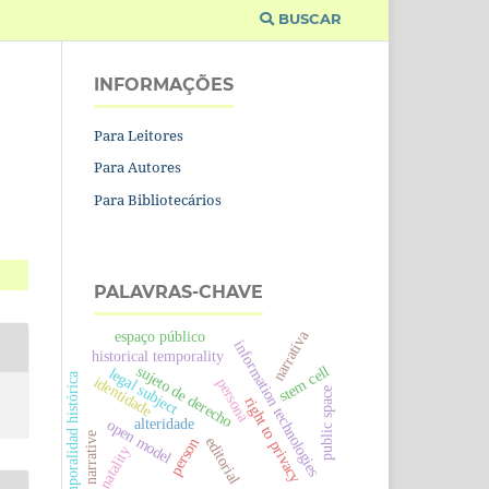
BUSCAR
INFORMAÇÕES
Para Leitores
Para Autores
Para Bibliotecários
PALAVRAS-CHAVE
espaço público
narrativa
information technologies
historical temporality
sujeto de derecho
stem cell
legal subject
temporalidad histórica
identidade
persona
public space
right to privacy
alteridade
open model
narrative
editorial
person
natality