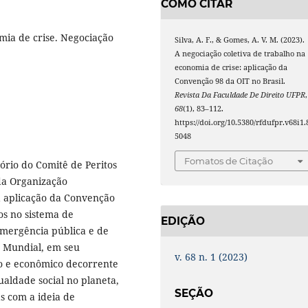
COMO CITAR
mia de crise. Negociação
Silva, A. F., & Gomes, A. V. M. (2023).
A negociação coletiva de trabalho na
economia de crise: aplicação da
Convenção 98 da OIT no Brasil.
Revista Da Faculdade De Direito UFPR
,
68
(1), 83–112.
https://doi.org/10.5380/rfdufpr.v68i1.
5048
Fomatos de Citação
tório do Comitê de Peritos
da Organização
a aplicação da Convenção
os no sistema de
EDIÇÃO
emergência pública e de
 Mundial, em seu
v. 68 n. 1 (2023)
no e econômico decorrente
aldade social no planeta,
SEÇÃO
s com a ideia de