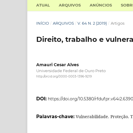
ATUAL
ARQUIVOS
ANÚNCIOS
SOB
INÍCIO
/
ARQUIVOS
/
V. 64 N. 2 (2019)
/
Artigos
Direito, trabalho e vulner
Amauri Cesar Alves
Universidade Federal de Ouro Preto
http://orcid.org/0000-0003-1396-9219
DOI:
https://doi.org/10.5380/rfdufpr.v64i2.639
Palavras-chave:
Vulnerabilidade. Proteção. 