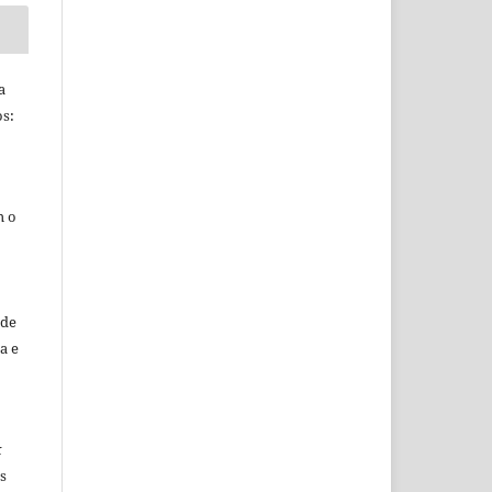
a
s:
m o
sde
a e
k
s