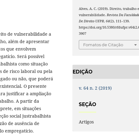
Alves, A. C. (2019). Direito, trabalho 
vulnerabilidade.
Revista Da Faculdad
De Direito UFPR
,
64
(2), 111–139.
https://doi.org/10.5380/rfdufpr.v64i2.
ito de vulnerabilidade a
3907
lho, além de apresentar
Fomatos de Citação
etos que envolvem
atício. Será possível
balhista como situação
 de risco laboral ou pela
EDIÇÃO
regado ou não, que poderá
existencial. O presente
v. 64 n. 2 (2019)
ra justificar a ampliação
abalho. A partir da
SEÇÃO
rprete, em situações
ção social justrabalhista
Artigos
zão de ausência de
ulo empregatício.