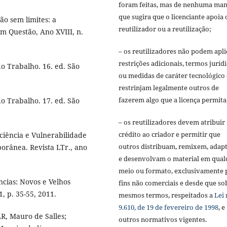
foram feitas, mas de nenhuma man
que sugira que o licenciante apoia 
o sem limites: a
reutilizador ou a reutilização;
m Questão, Ano XVIII, n.
– os reutilizadores não podem apli
restrições adicionais, termos juríd
o Trabalho. 16. ed. São
ou medidas de caráter tecnológico
restrinjam legalmente outros de
fazerem algo que a licença permita
o Trabalho. 17. ed. São
– os reutilizadores devem atribuir
crédito ao criador e permitir que
iência e Vulnerabilidade
outros distribuam, remixem, adap
orânea. Revista LTr., ano
e desenvolvam o material em qual
meio ou formato, exclusivamente 
ncias: Novos e Velhos
fins não comerciais e desde que so
, p. 35-55, 2011.
mesmos termos, respeitados a
Lei 
9.610, de 19 de fevereiro de 1998
, e
R, Mauro de Salles;
outros normativos vigentes.