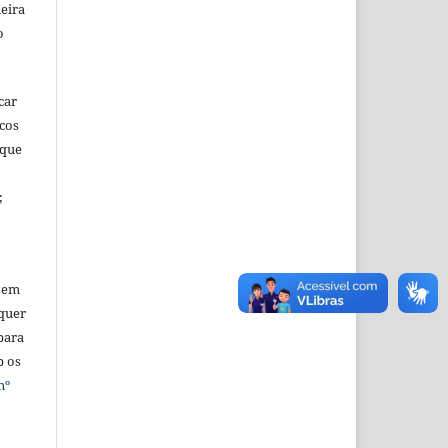
eira
o
car
icos
 que
;
tem
quer
para
b os
nº