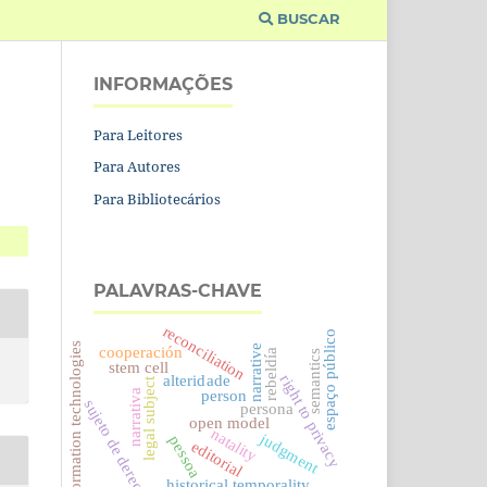
BUSCAR
INFORMAÇÕES
Para Leitores
Para Autores
Para Bibliotecários
PALAVRAS-CHAVE
reconciliation
espaço público
information technologies
narrative
cooperación
rebeldía
semantics
stem cell
right to privacy
alteridade
legal subject
person
narrativa
sujeto de derecho
persona
open model
natality
judgment
pessoa
editorial
historical temporality