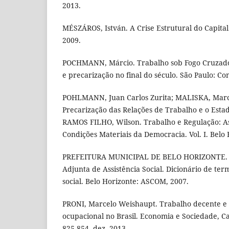
2013.
MÉSZÁROS, István. A Crise Estrutural do Capital
2009.
POCHMANN, Márcio. Trabalho sob Fogo Cruzado
e precarização no final do século. São Paulo: Co
POHLMANN, Juan Carlos Zurita; MALISKA, Marc
Precarização das Relações de Trabalho e o Estado
RAMOS FILHO, Wilson. Trabalho e Regulação: As 
Condições Materiais da Democracia. Vol. I. Belo
PREFEITURA MUNICIPAL DE BELO HORIZONTE. S
Adjunta de Assistência Social. Dicionário de term
social. Belo Horizonte: ASCOM, 2007.
PRONI, Marcelo Weishaupt. Trabalho decente e 
ocupacional no Brasil. Economia e Sociedade, Cam
825-854, dez. 2013.