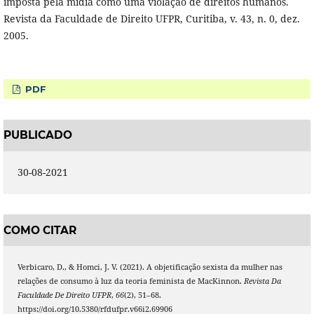
imposta pela mídia como uma violação de direitos humanos.
Revista da Faculdade de Direito UFPR, Curitiba, v. 43, n. 0, dez.
2005.
PDF
PUBLICADO
30-08-2021
COMO CITAR
Verbicaro, D., & Homci, J. V. (2021). A objetificação sexista da mulher nas
relações de consumo à luz da teoria feminista de MacKinnon.
Revista Da
Faculdade De Direito UFPR
,
66
(2), 51–68.
https://doi.org/10.5380/rfdufpr.v66i2.69906