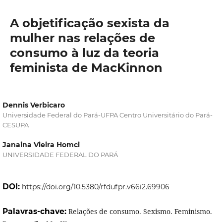
A objetificação sexista da
mulher nas relações de
consumo à luz da teoria
feminista de MacKinnon
Dennis Verbicaro
Universidade Federal do Pará-UFPA Centro Universitário do Pará-
CESUPA
Janaina Vieira Homci
UNIVERSIDADE FEDERAL DO PARÁ
DOI:
https://doi.org/10.5380/rfdufpr.v66i2.69906
Palavras-chave:
Relações de consumo. Sexismo. Feminismo.