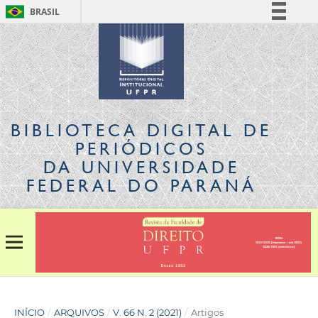
BRASIL
Simplifique!
Comunica BR
Participe
Acesso à informação
Legislação
BIBLIOTECA DIGITAL
DE
Canais
PERIÓDICOS
DA UNIVERSIDADE
FEDERAL DO PARANÁ
INÍCIO
/
ARQUIVOS
/
V. 66 N. 2 (2021)
/
Artigos