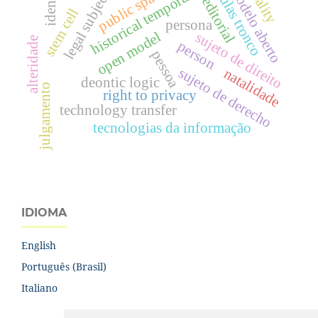
células tronco
natality
historical temporality
identity
modelo aberto
public space
legal subject
editorial
stem cell
persona
open model
sujeto de direito
alteridade
person
pessoa
sujeto de derecho
natalidade
deontic logic
julgamento
right to privacy
technology transfer
tecnologias da informação
IDIOMA
English
Português (Brasil)
Italiano