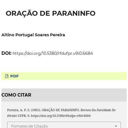
ORAÇÃO DE PARANINFO
Altino Portugal Soares Pereira
DOI:
https://doi.org/10.5380/rfdufpr.v9i0.6684
PDF
COMO CITAR
Pereira, A. P. S. (1961). ORAÇÃO DE PARANINFO.
Revista Da Faculdade De
Direito UFPR
,
9
. https://doi.org/10.5380/rfdufpr.v9i0.6684
Fomatos de Citação