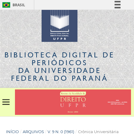
BRASIL
Simplifique!
Comunica BR
Participe
Acesso à informação
Legislação
BIBLIOTECA DIGITAL
DE
Canais
PERIÓDICOS
DA UNIVERSIDADE
FEDERAL DO PARANÁ
INÍCIO
/
ARQUIVOS
/
V. 9 N. 0 (1961)
/
Crônica Universitária