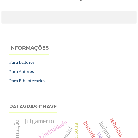
INFORMAÇÕES
Para Leitores
Para Autores
Para Bibliotecários
PALAVRAS-CHAVE
rebeldía
julgamento
direito à intimidade
judgment
persona