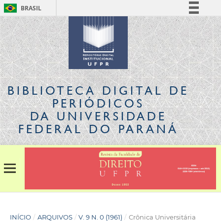
BRASIL
Simplifique!
Comunica BR
Participe
Acesso à informação
Legislação
BIBLIOTECA DIGITAL
DE
Canais
PERIÓDICOS
DA UNIVERSIDADE
FEDERAL DO PARANÁ
INÍCIO
/
ARQUIVOS
/
V. 9 N. 0 (1961)
/
Crônica Universitária