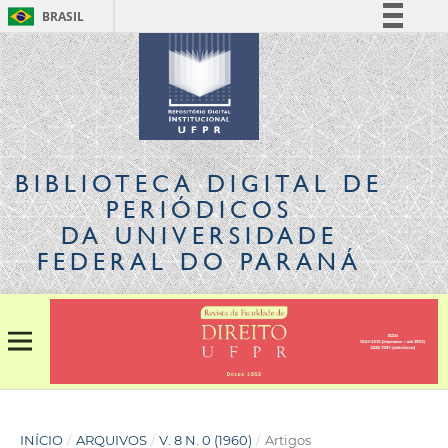
BRASIL
Simplifique!
Comunica BR
Participe
Acesso à informação
Legislação
BIBLIOTECA DIGITAL
DE
Canais
PERIÓDICOS
DA UNIVERSIDADE
FEDERAL DO PARANÁ
INÍCIO
/
ARQUIVOS
/
V. 8 N. 0 (1960)
/
Artigos