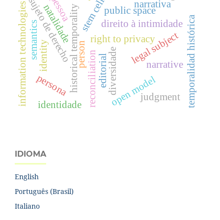
pessoa
sujeto de derecho
stem cell
narrativa
information technologies
natalidade
historical temporality
public space
temporalidad histórica
direito à intimidade
semantics
legal subject
right to privacy
identity
person
diversidade
reconciliation
editorial
narrative
persona
open model
judgment
identidade
IDIOMA
English
Português (Brasil)
Italiano