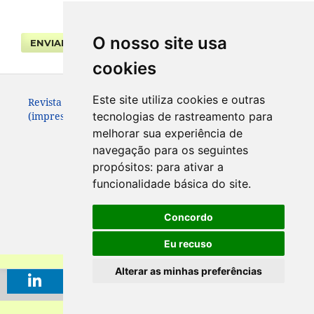
O nosso site usa
ENVIAR SUBMISSÃO
cookies
Este site utiliza cookies e outras
Revista da Faculdade de Direito UFPR. ISSN 0104-3315
(impresso – até 2013) e 2236-7284 (eletrônico).
tecnologias de rastreamento para
melhorar sua experiência de
navegação para os seguintes
propósitos:
para ativar a
funcionalidade básica do site
.
Concordo
Eu recuso
Alterar as minhas preferências