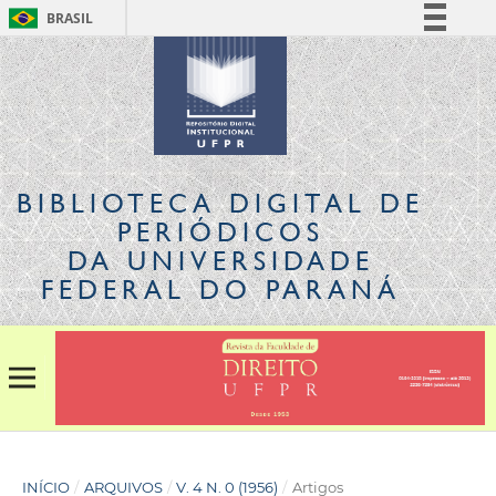
BRASIL
Simplifique!
Comunica BR
Participe
Acesso à informação
Legislação
BIBLIOTECA DIGITAL
DE
Canais
PERIÓDICOS
DA UNIVERSIDADE
FEDERAL DO PARANÁ
INÍCIO
/
ARQUIVOS
/
V. 4 N. 0 (1956)
/
Artigos