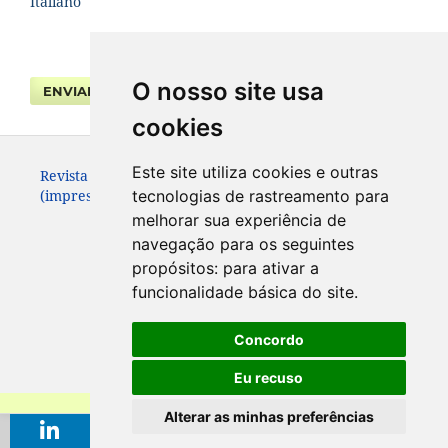
Italiano
O nosso site usa
ENVIAR SUBMISSÃO
cookies
Este site utiliza cookies e outras
Revista da Faculdade de Direito UFPR. ISSN 0104-3315
(impresso – até 2013) e 2236-7284 (eletrônico).
tecnologias de rastreamento para
melhorar sua experiência de
navegação para os seguintes
propósitos:
para ativar a
funcionalidade básica do site
.
Concordo
Eu recuso
Alterar as minhas preferências