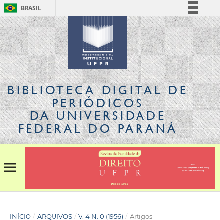
BRASIL
Simplifique!
Comunica BR
Participe
Acesso à informação
Legislação
BIBLIOTECA DIGITAL
DE
Canais
PERIÓDICOS
DA UNIVERSIDADE
FEDERAL DO PARANÁ
INÍCIO
/
ARQUIVOS
/
V. 4 N. 0 (1956)
/
Artigos