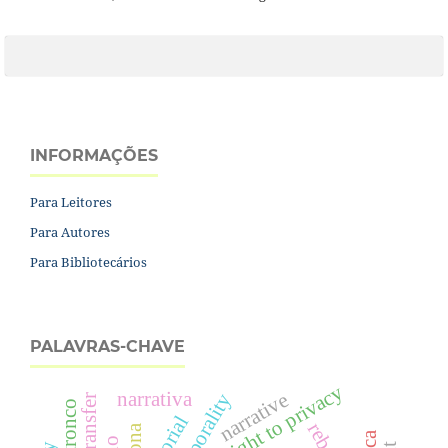
INFORMAÇÕES
Para Leitores
Para Autores
Para Bibliotecários
PALAVRAS-CHAVE
right to privacy
narrativa
narrative