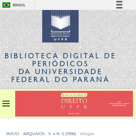
BRASIL
Simplifique!
Comunica BR
Participe
Acesso à informação
Legislação
BIBLIOTECA DIGITAL
DE
Canais
PERIÓDICOS
DA UNIVERSIDADE
FEDERAL DO PARANÁ
INÍCIO
/
ARQUIVOS
/
V. 4 N. 0 (1956)
/
Artigos