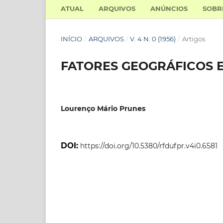
ATUAL
ARQUIVOS
ANÚNCIOS
SOB
INÍCIO
/
ARQUIVOS
/
V. 4 N. 0 (1956)
/
Artigos
FATORES GEOGRÁFICOS 
Lourenço Mário Prunes
DOI:
https://doi.org/10.5380/rfdufpr.v4i0.6581