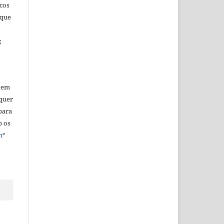
icos
 que
;
tem
quer
para
b os
nº