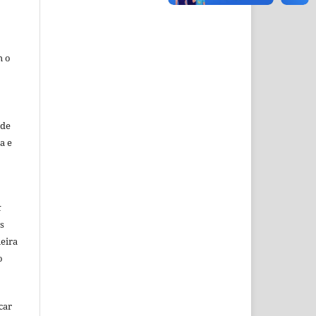
m o
sde
a e
k
s
eira
o
car