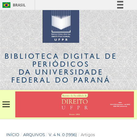
BRASIL
Simplifique!
Comunica BR
Participe
Acesso à informação
Legislação
BIBLIOTECA DIGITAL
DE
Canais
PERIÓDICOS
DA UNIVERSIDADE
FEDERAL DO PARANÁ
INÍCIO
/
ARQUIVOS
/
V. 4 N. 0 (1956)
/
Artigos