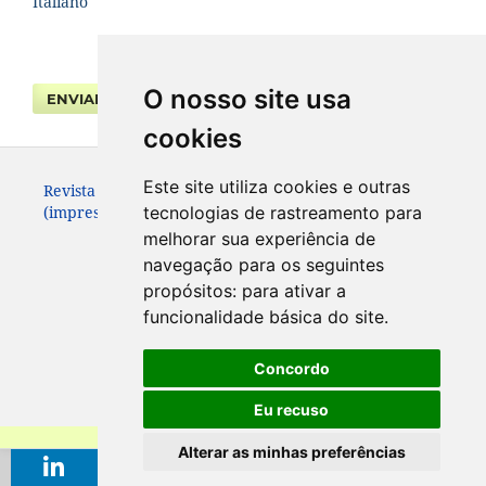
Italiano
O nosso site usa
ENVIAR SUBMISSÃO
cookies
Este site utiliza cookies e outras
Revista da Faculdade de Direito UFPR. ISSN 0104-3315
(impresso – até 2013) e 2236-7284 (eletrônico).
tecnologias de rastreamento para
melhorar sua experiência de
navegação para os seguintes
propósitos:
para ativar a
funcionalidade básica do site
.
Concordo
Eu recuso
Alterar as minhas preferências