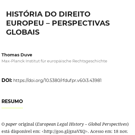
HISTÓRIA DO DIREITO
EUROPEU – PERSPECTIVAS
GLOBAIS
Thomas Duve
Max-Planck Institut für europäische Rechtsgeschichte
DOI:
https://doi.org/10.5380/rfdufpr.v60i3.43981
RESUMO
O
paper
original (
European Legal History – Global Perspectives
)
está disponível em: <http://goo.gl/gnaVXQ>. Acesso em: 18 nov.