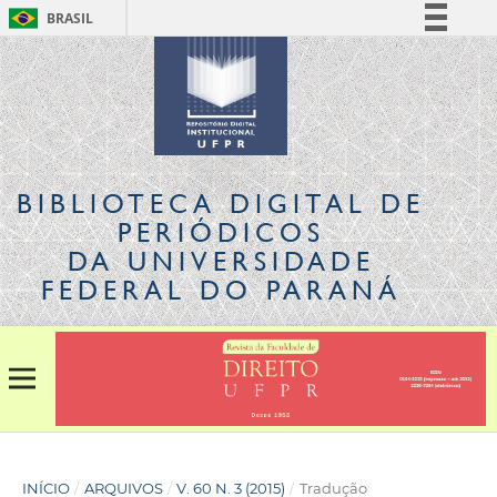
BRASIL
Simplifique!
Comunica BR
Participe
Acesso à informação
Legislação
BIBLIOTECA DIGITAL
DE
Canais
PERIÓDICOS
DA UNIVERSIDADE
FEDERAL DO PARANÁ
INÍCIO
/
ARQUIVOS
/
V. 60 N. 3 (2015)
/
Tradução