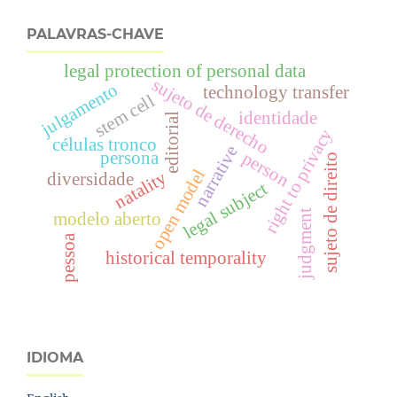
PALAVRAS-CHAVE
legal protection of personal data
sujeto de derecho
julgamento
technology transfer
stem cell
identidade
editorial
right to privacy
células tronco
narrative
person
persona
sujeto de direito
open model
natality
diversidade
legal subject
judgment
modelo aberto
pessoa
historical temporality
IDIOMA