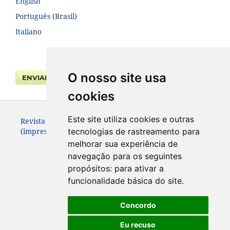
English
Português (Brasil)
Italiano
O nosso site usa
ENVIAR SUBMISSÃO
cookies
Este site utiliza cookies e outras
Revista da Faculdade de Direito UFPR. ISSN 0104-3315
(impresso – até 2013) e 2236-7284 (eletrônico).
tecnologias de rastreamento para
melhorar sua experiência de
navegação para os seguintes
propósitos:
para ativar a
funcionalidade básica do site
.
Concordo
Eu recuso