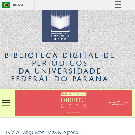
BRASIL
Simplifique!
Comunica BR
Participe
Acesso à informação
Legislação
BIBLIOTECA DIGITAL
DE
Canais
PERIÓDICOS
DA UNIVERSIDADE
FEDERAL DO PARANÁ
INÍCIO
/
ARQUIVOS
/
V. 34 N. 0 (2000)
/